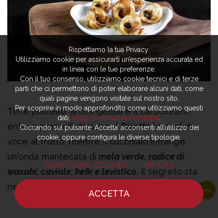
Rispettiamo la tua Privacy.
Utilizziamo cookie per assicurarti un’esperienza accurata ed
in linea con le tue preferenze.
Con il tuo consenso, utilizziamo cookie tecnici e di terze
parti che ci permettono di poter elaborare alcuni dati, come
quali pagine vengono visitate sul nostro sito.
Per scoprire in modo approfondito come utilizziamo questi
Tinte pastello, aromi gentili e il carboidrato
dati,
leggi l’informativa completa
.
entra a passo di danza: nel
Risotto
lo chef dà
Cliccando sul pulsante ‘Accetta’ acconsenti all’utilizzo dei
cookie, oppure configura le diverse tipologie.
voce al frutto, mentre il cucchiaio infrange
un'onda mantecata di
mela verde, radice di
CONFIGURA COOKIES
RIFIUTA
wasabi, caviale, kefir e levistico.
Il segreto sta
nel
"doppio burro" di malga -acido e al wasabi-
ACCETTA
"
con la radice raccolta da noi e incorporata pian
HOME
NOTIZIE
CHEF
DOVE MANGIARE
piano all'elemento grasso
". Non a caso, colpisce