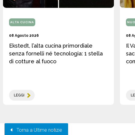
ALTA CUCINA
NUO
08 Agosto 2026
08 A
Ekstedt, l’alta cucina primordiale
Il 
senza fornelli né tecnologia: 1 stella
sac
di cotture al fuoco
co
LEGGI
LE
Torna a Ultime notizie