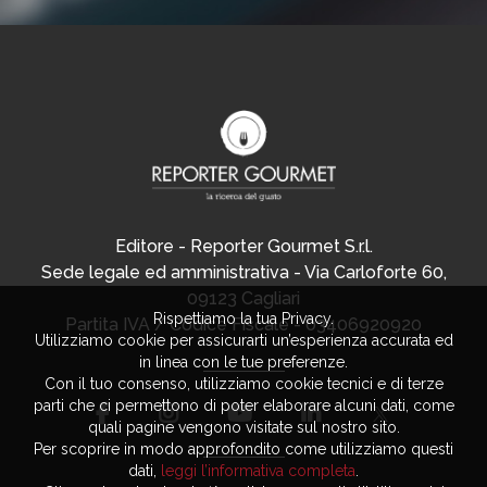
Editore - Reporter Gourmet S.r.l.
Sede legale ed amministrativa - Via Carloforte 60,
09123 Cagliari
Rispettiamo la tua Privacy.
Partita IVA / Codice Fiscale - 03406920920
Utilizziamo cookie per assicurarti un’esperienza accurata ed
in linea con le tue preferenze.
Con il tuo consenso, utilizziamo cookie tecnici e di terze
parti che ci permettono di poter elaborare alcuni dati, come
quali pagine vengono visitate sul nostro sito.
Per scoprire in modo approfondito come utilizziamo questi
dati,
leggi l’informativa completa
.