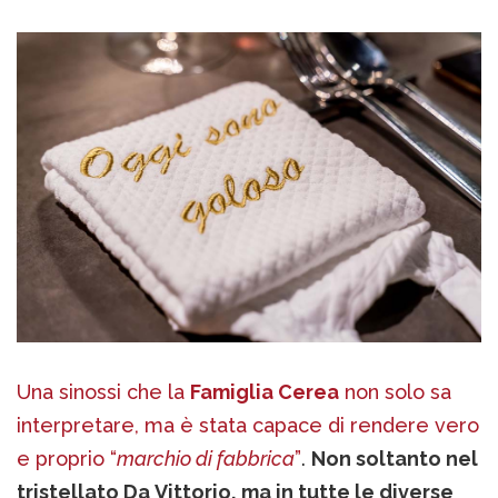
Una sinossi che la
Famiglia Cerea
non solo sa
interpretare, ma è stata capace di rendere vero
e proprio “
marchio di fabbrica
”
.
Non soltanto nel
tristellato Da Vittorio, ma in tutte le diverse