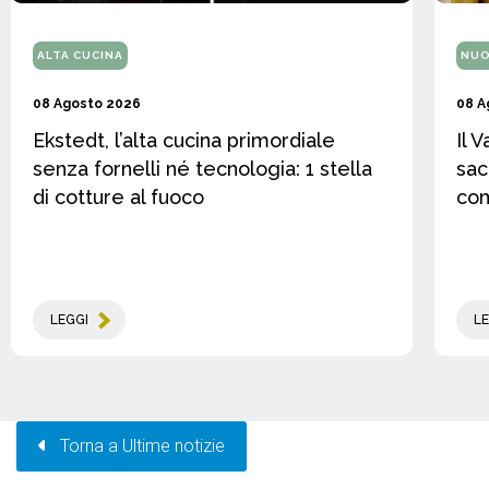
ALTA CUCINA
NUO
08 Agosto 2026
08 A
Ekstedt, l’alta cucina primordiale
Il 
senza fornelli né tecnologia: 1 stella
sac
di cotture al fuoco
co
LEGGI
LE
Torna a Ultime notizie