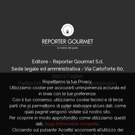
Editore - Reporter Gourmet S.r.l.
Sede legale ed amministrativa - Via Carloforte 60,
09123 Cagliari
Rispettiamo la tua Privacy.
Partita IVA / Codice Fiscale - 03406920920
Utilizziamo cookie per assicurarti un’esperienza accurata ed
in linea con le tue preferenze.
Con il tuo consenso, utilizziamo cookie tecnici e di terze
parti che ci permettono di poter elaborare alcuni dati, come
quali pagine vengono visitate sul nostro sito.
Per scoprire in modo approfondito come utilizziamo questi
dati,
leggi l’informativa completa
.
Cliccando sul pulsante ‘Accetta’ acconsenti all’utilizzo dei