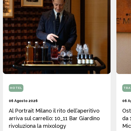
HOTEL
TRA
06 Agosto 2026
06 A
Al Portrait Milano il rito dell’aperitivo
Ost
arriva sul carrello: 10_11 Bar Giardino
da 
rivoluziona la mixology
Mic