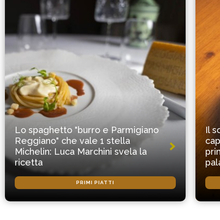
Lo spaghetto "burro e Parmigiano
Il 
Reggiano" che vale 1 stella
cap
Michelin: Luca Marchini svela la
pri
ricetta
pal
PRIMI PIATTI