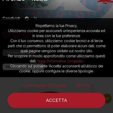
Condividi:
Rispettiamo la tua Privacy.
Utilizziamo cookie per assicurarti un’esperienza accurata ed
in linea con le tue preferenze.
Con il tuo consenso, utilizziamo cookie tecnici e di terze
parti che ci permettono di poter elaborare alcuni dati, come
quali pagine vengono visitate sul nostro sito.
TOP RATING RG
Per scoprire in modo approfondito come utilizziamo questi
dati,
leggi l’informativa completa
.
Cliccando sul pulsante ‘Accetta’ acconsenti all’utilizzo dei
PREZZO MEDIO: € 400
cookie, oppure configura le diverse tipologie.
CONFIGURA COOKIES
RIFIUTA
ACCETTA
HOME
NOTIZIE
CHEF
DOVE MANGIARE