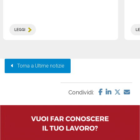
LEGGI
LE
Torna a Ultime notizie
Condividi: