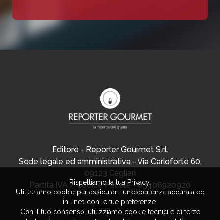
Editore - Reporter Gourmet S.r.l.
Sede legale ed amministrativa - Via Carloforte 60,
09123 Cagliari
Rispettiamo la tua Privacy.
Partita IVA / Codice Fiscale - 03406920920
Utilizziamo cookie per assicurarti un’esperienza accurata ed
in linea con le tue preferenze.
Con il tuo consenso, utilizziamo cookie tecnici e di terze