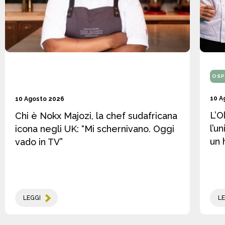
OSP
10 A
10 Agosto 2026
L’O
Chi è Nokx Majozi, la chef sudafricana
l’u
icona negli UK: “Mi schernivano. Oggi
un 
vado in TV”
LEGGI
LE