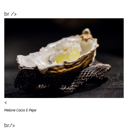
br />
<
Melone Cacio E Pepe
br/>