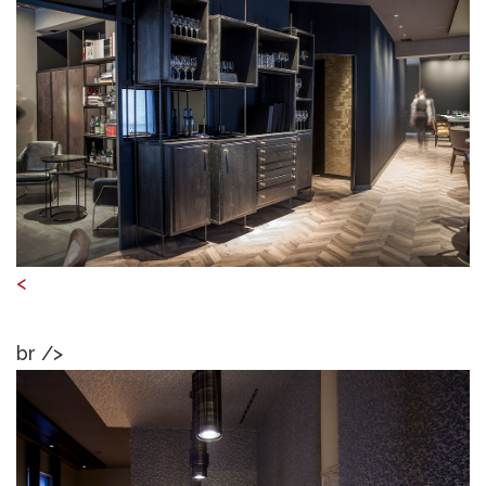
<
br />