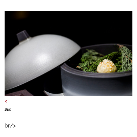
<
Bun
br/>