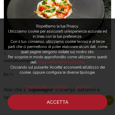
Rispettiamo la tua Privacy.
Utilizziamo cookie per assicurarti un’esperienza accurata ed
in linea con le tue preferenze.
Con il tuo consenso, utilizziamo cookie tecnici e di terze
parti che ci permettono di poter elaborare alcuni dati, come
quali pagine vengono visitate sul nostro sito.
<
Per scoprire in modo approfondito come utilizziamo questi
Astice alla parmigiana
dati,
leggi l’informativa completa
.
Cliccando sul pulsante ‘Accetta’ acconsenti all’utilizzo dei
cookie, oppure configura le diverse tipologie.
br/>
CONFIGURA COOKIES
RIFIUTA
Non che il "
capanegra
" o scampi, datterini e
testina soffiata siano meno originali quanto
ACCETTA
convincenti, così come lo sgombro e i suoi
HOME
NOTIZIE
CHEF
DOVE MANGIARE
"condimenti" a pomata, da spalmarteli addosso,