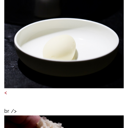
<
br />