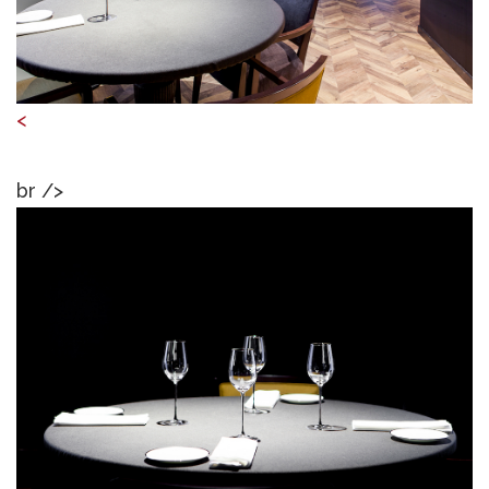
<
br />