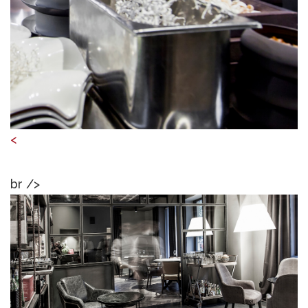
<
br />