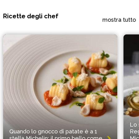
Ricette degli chef
mostra tutto
Lo 
Quando lo gnocco di patate è a 1
Reg
stella Michelin: il primo bello come
Mic