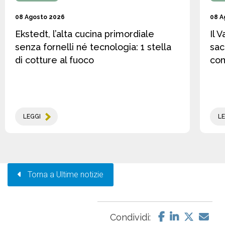
08 Agosto 2026
08 A
Ekstedt, l’alta cucina primordiale
Il 
senza fornelli né tecnologia: 1 stella
sac
di cotture al fuoco
co
LEGGI
LE
Torna a Ultime notizie
Condividi: