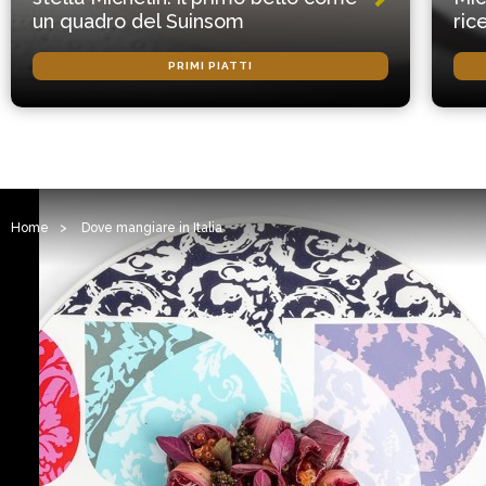
un quadro del Suinsom
ric
PRIMI PIATTI
Home
>
Dove mangiare in Italia