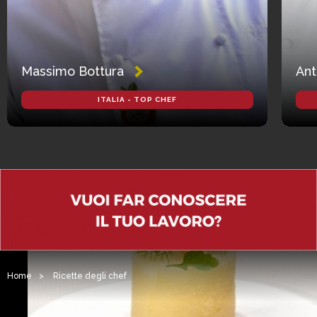
Massimo Bottura
Ant
ITALIA - TOP CHEF
Home
>
Ricette degli chef