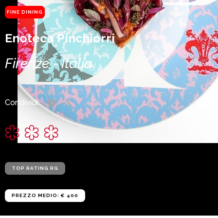
FINE DINING
Enoteca Pinchiorri
Firenze - Italia
Condividi:
TOP RATING RG
PREZZO MEDIO: € 400