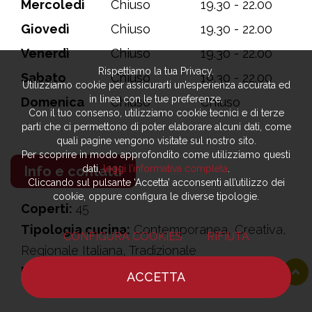
Mercoledì
Chiuso
19.30 - 22.00
Giovedì
Chiuso
19.30 - 22.00
Venerdì
Chiuso
19.30 - 22.00
Rispettiamo la tua Privacy.
Sabato
Chiuso
19.30 - 22.00
Utilizziamo cookie per assicurarti un’esperienza accurata ed
in linea con le tue preferenze.
Domenica
Chiuso
Chiuso
Con il tuo consenso, utilizziamo cookie tecnici e di terze
parti che ci permettono di poter elaborare alcuni dati, come
quali pagine vengono visitate sul nostro sito.
Per scoprire in modo approfondito come utilizziamo questi
Info e contatti
dati,
leggi l’informativa completa
.
Cliccando sul pulsante ‘Accetta’ acconsenti all’utilizzo dei
cookie, oppure configura le diverse tipologie.
Coperti:
45
Tipologia cucina:
Contemporanea, Creativa,
CONFIGURA COOKIES
RIFIUTA
Regionale Italiana, Tradizionale
Ferie:
Una settimana in Dicembre e tre
ACCETTA
settimane in Agosto
HOME
NOTIZIE
CHEF
DOVE MANGIARE