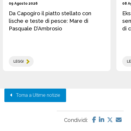
09 Agosto 2026
08 A
Da Capogiro il piatto stellato con
Eks
lische e teste di pesce: Mare di
sen
Pasquale D’Ambrosio
di 
LEGGI
LE
Torna a Ultime notizie
Condividi: