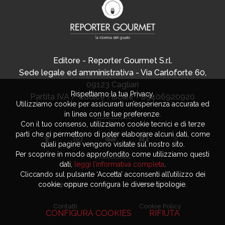
Editore - Reporter Gourmet S.r.l.
Sede legale ed amministrativa - Via Carloforte 60,
09123 Cagliari
Rispettiamo la tua Privacy.
Partita IVA / Codice Fiscale - 03406920920
Utilizziamo cookie per assicurarti un’esperienza accurata ed
in linea con le tue preferenze.
Con il tuo consenso, utilizziamo cookie tecnici e di terze
parti che ci permettono di poter elaborare alcuni dati, come
quali pagine vengono visitate sul nostro sito.
Per scoprire in modo approfondito come utilizziamo questi
dati,
leggi l’informativa completa
.
Cliccando sul pulsante ‘Accetta’ acconsenti all’utilizzo dei
cookie, oppure configura le diverse tipologie.
Advertising
Privacy Policy
Contatti
Cookie Policy
CONFIGURA COOKIES
RIFIUTA