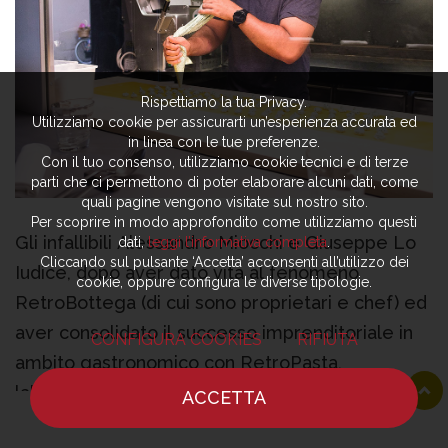
Rispettiamo la tua Privacy.
Utilizziamo cookie per assicurarti un’esperienza accurata ed
in linea con le tue preferenze.
Con il tuo consenso, utilizziamo cookie tecnici e di terze
parti che ci permettono di poter elaborare alcuni dati, come
quali pagine vengono visitate sul nostro sito.
Per scoprire in modo approfondito come utilizziamo questi
Gli infallibili Alessandro Miocchi e Giuseppe Lo
dati,
leggi l’informativa completa
.
Cliccando sul pulsante ‘Accetta’ acconsenti all’utilizzo dei
Iudice, dopo aver dato vita al fenomeno
cookie, oppure configura le diverse tipologie.
RetroBottega (di cui sono proprietari e chef) ed
aver consolidato il successo imprenditoriale in
CONFIGURA COOKIES
RIFIUTA
ambito gastronomico con RetroPasta,
laboratorio della pasta fresca da poco divenuto
ACCETTA
anche locale nel quale poter provare piatti
HOME
NOTIZIE
CHEF
DOVE MANGIARE