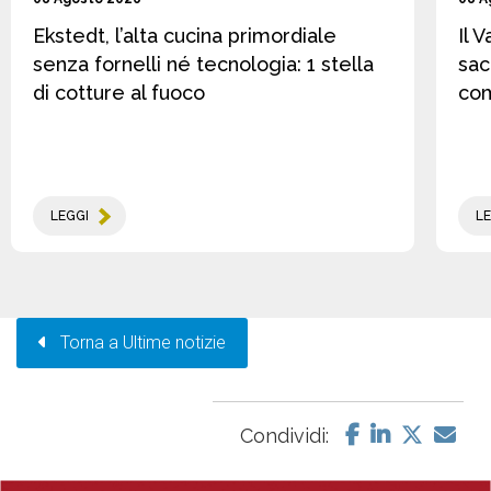
Ekstedt, l’alta cucina primordiale
Il 
senza fornelli né tecnologia: 1 stella
sac
di cotture al fuoco
co
LEGGI
LE
Torna a Ultime notizie
Condividi: