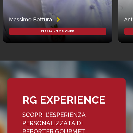
Massimo Bottura
Ant
ITALIA - TOP CHEF
RG EXPERIENCE
SCOPRI L’ESPERIENZA
PERSONALIZZATA DI
REPORTER GOURMET