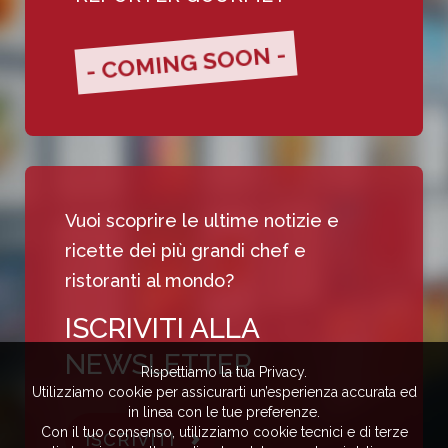
- COMING SOON -
Vuoi scoprire le ultime notizie e
ricette dei più grandi chef e
ristoranti al mondo?
ISCRIVITI ALLA
NEWSLETTER
Rispettiamo la tua Privacy.
Utilizziamo cookie per assicurarti un’esperienza accurata ed
in linea con le tue preferenze.
Con il tuo consenso, utilizziamo cookie tecnici e di terze
ISCRIVITI