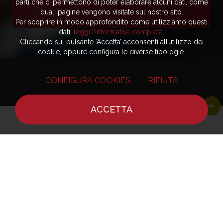
parti che ci permettono di poter elaborare alcuni dati, come
quali pagine vengono visitate sul nostro sito.
Per scoprire in modo approfondito come utilizziamo questi
dati,
leggi l’informativa completa
.
Cliccando sul pulsante ‘Accetta’ acconsenti all’utilizzo dei
cookie, oppure configura le diverse tipologie.
CONFIGURA COOKIES
RIFIUTA
ACCETTA
HOME
NOTIZIE
CHEF
DOVE MANGIARE
Editore - Reporter Gourmet S.r.l.
Sede legale ed amministrativa - Via Carloforte 60,
09123 Cagliari
Partita IVA / Codice Fiscale - 03406920920