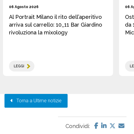
06 Agosto 2026
06 A
Al Portrait Milano il rito dell’aperitivo
Ost
arriva sul carrello: 10_11 Bar Giardino
da 
rivoluziona la mixology
Mic
LEGGI
LE
Torna a Ultime notizie
Condividi: