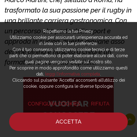
trasformato la sua passione per il rugby in
una brillante carriera gastronomica. Con
un percorso che parte dallo sport e
Rispettiamo la tua Privacy.
Utilizziamo cookie per assicurarti un’esperienza accurata ed
approda in cucina, questo giovane asso
in linea con le tue preferenze.
Con il tuo consenso, utilizziamo cookie tecnici e di terze
del fine dining è riuscito a creare un
parti che ci permettono di poter elaborare alcuni dati, come
format di rilievo nella Capitale.
quali pagine vengono visitate sul nostro sito.
Per scoprire in modo approfondito come utilizziamo questi
dati,
leggi l’informativa completa
.
Cliccando sul pulsante ‘Accetta’ acconsenti all’utilizzo dei
cookie, oppure configura le diverse tipologie.
CONFIGURA COOKIES
RIFIUTA
ACCETTA
HOME
NOTIZIE
CHEF
DOVE MANGIARE