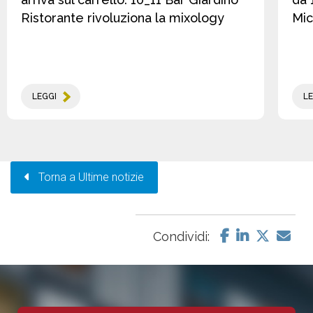
Ristorante rivoluziona la mixology
Mic
LEGGI
LE
Torna a Ultime notizie
Condividi: