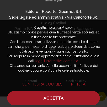
Editore - Reporter Gourmet S.r.l.
Sede legale ed amministrativa - Via Carloforte 60,
09123 Cagliari
Rispettiamo la tua Privacy.
Partita IVA / Codice Fiscale - 03406920920
Utilizziamo cookie per assicurarti un’esperienza accurata ed
in linea con le tue preferenze.
Con il tuo consenso, utilizziamo cookie tecnici e di terze
parti che ci permettono di poter elaborare alcuni dati, come
quali pagine vengono visitate sul nostro sito.
Per scoprire in modo approfondito come utilizziamo questi
dati,
leggi l’informativa completa
.
Cliccando sul pulsante ‘Accetta’ acconsenti all’utilizzo dei
cookie, oppure configura le diverse tipologie.
Advertising
Privacy Policy
Contatti
Cookie Policy
CONFIGURA COOKIES
RIFIUTA
ACCETTA
HOME
NOTIZIE
CHEF
DOVE MANGIARE