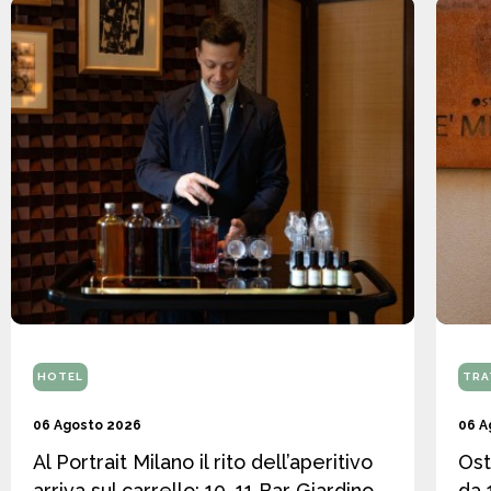
HOTEL
TRA
06 Agosto 2026
06 A
Al Portrait Milano il rito dell’aperitivo
Ost
arriva sul carrello: 10_11 Bar Giardino
da 