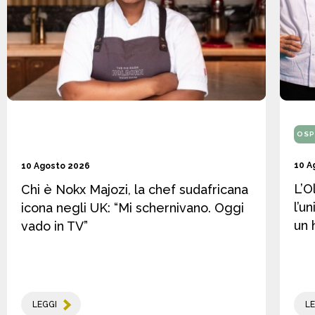
OSP
10 A
10 Agosto 2026
L’O
Chi è Nokx Majozi, la chef sudafricana
l’u
icona negli UK: “Mi schernivano. Oggi
un 
vado in TV”
LEGGI
LE