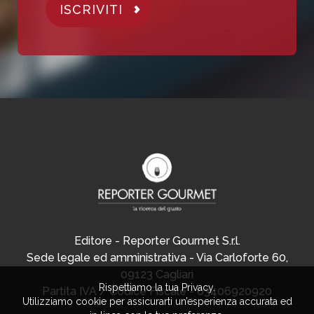
ISCRIVITI
Editore - Reporter Gourmet S.r.l.
Sede legale ed amministrativa - Via Carloforte 60,
09123 Cagliari
Rispettiamo la tua Privacy.
Partita IVA / Codice Fiscale - 03406920920
Utilizziamo cookie per assicurarti un’esperienza accurata ed