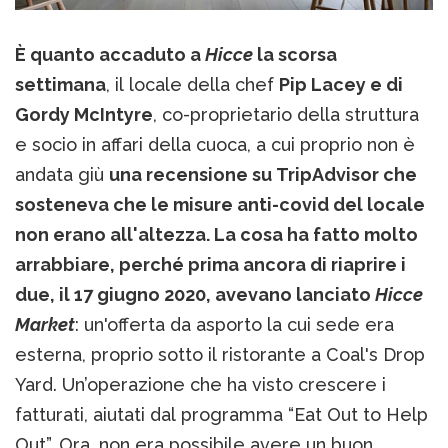
È quanto accaduto a
Hicce
la scorsa
settimana
, il locale della chef
Pip Lacey e di
Gordy McIntyre
, co-proprietario della struttura
e socio in affari della cuoca, a cui proprio non è
andata giù
una recensione su TripAdvisor che
sosteneva che le misure anti-covid del locale
non erano all'altezza. La cosa ha fatto molto
arrabbiare, perché prima ancora di riaprire i
due, il 17 giugno 2020, avevano lanciato
Hicce
Market
: un'offerta da asporto la cui sede era
esterna, proprio sotto il ristorante a Coal's Drop
Yard. Un’operazione che ha visto crescere i
fatturati, aiutati dal programma “Eat Out to Help
Out”. Ora, non era possibile avere un buon