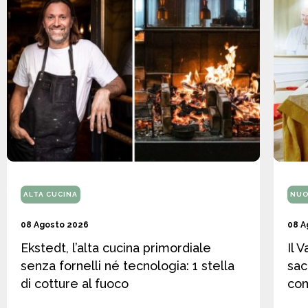
ALTA CUCINA
NUO
08 Agosto 2026
08 A
Ekstedt, l’alta cucina primordiale
Il 
senza fornelli né tecnologia: 1 stella
sac
di cotture al fuoco
co