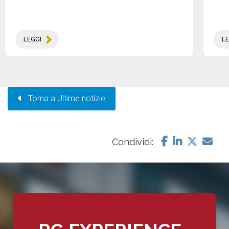
LEGGI
LE
Torna a Ultime notizie
Condividi: