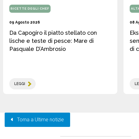
RICETTE DEGLI CHEF
ALT
09 Agosto 2026
08 A
Da Capogiro il piatto stellato con
Eks
lische e teste di pesce: Mare di
sen
Pasquale D’Ambrosio
di 
LEGGI
LE
Torna a Ultime notizie