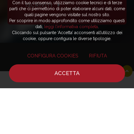
Con il tuo consenso, utilizziamo cookie tecnici e di terze
ISCRIVITI
parti che ci permettono di poter elaborare alcuni dati, come
quali pagine vengono visitate sul nostro sito.
Per scoprire in modo approfondito come utilizziamo questi
dati,
leggi l’informativa completa
.
Cliccando sul pulsante ‘Accetta’ acconsenti all’utilizzo dei
cookie, oppure configura le diverse tipologie.
CONFIGURA COOKIES
RIFIUTA
ACCETTA
HOME
NOTIZIE
CHEF
DOVE MANGIARE
Editore - Reporter Gourmet S.r.l.
Sede legale ed amministrativa - Via Carloforte 60,
09123 Cagliari
Partita IVA / Codice Fiscale - 03406920920