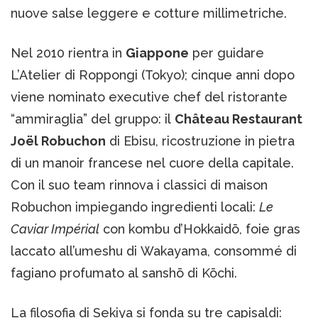
nuove salse leggere e cotture millimetriche.
Nel 2010 rientra in
Giappone
per guidare
L’Atelier di Roppongi (Tokyo); cinque anni dopo
viene nominato executive chef del ristorante
“ammiraglia” del gruppo: il
Château Restaurant
Joël Robuchon
di Ebisu, ricostruzione in pietra
di un manoir francese nel cuore della capitale.
Con il suo team rinnova i classici di maison
Robuchon impiegando ingredienti locali:
Le
Caviar Impérial
con kombu d’Hokkaidō, foie gras
laccato all’umeshu di Wakayama, consommé di
fagiano profumato al sanshō di Kōchi.
La filosofia di Sekiya si fonda su tre capisaldi: