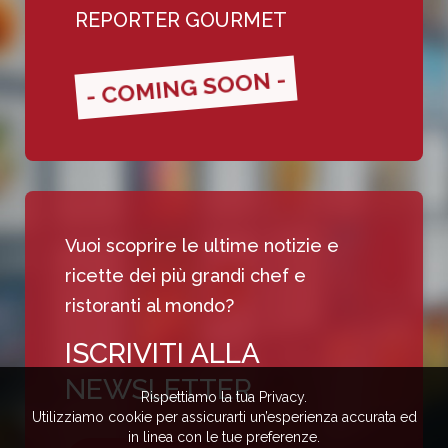
REPORTER GOURMET
- COMING SOON -
Vuoi scoprire le ultime notizie e
ricette dei più grandi chef e
ristoranti al mondo?
ISCRIVITI ALLA
NEWSLETTER
Rispettiamo la tua Privacy.
Utilizziamo cookie per assicurarti un’esperienza accurata ed
in linea con le tue preferenze.