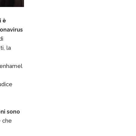
i è
ronavirus
di
i, la
tenhamel
udice
oni sono
e che