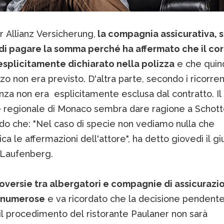
 Allianz Versicherung,
la compagnia assicurativa, s
a di pagare la somma perché ha affermato che il co
esplicitamente dichiarato nella polizza
e che quin
zzo non era previsto. D'altra parte, secondo i ricorrent
za non era esplicitamente esclusa dal contratto. Il
e regionale di Monaco sembra dare ragione a Schot
ndo che: "Nel caso di specie non vediamo nulla che
ca le affermazioni dell'attore", ha detto giovedì il gi
Laufenberg.
oversie tra albergatori e compagnie di assicurazi
 numerose
e va ricordato che la decisione pendent
il procedimento del ristorante Paulaner non sarà