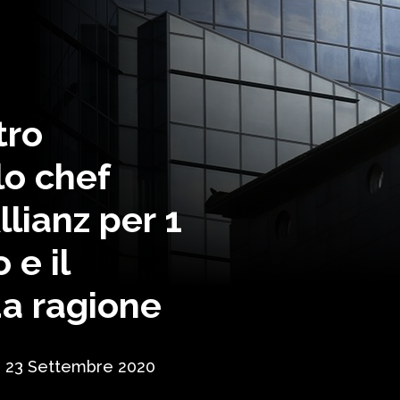
tro
lo chef
llianz per 1
 e il
da ragione
23 Settembre 2020