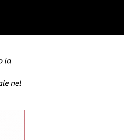
o la
ale nel