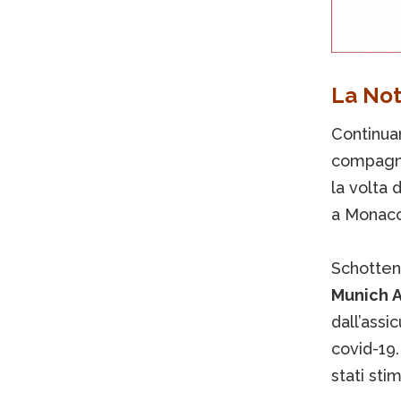
La Not
Continuan
compagni
la volta 
a Monaco
Schottenh
Munich A
dall’assi
covid-19.
stati stim