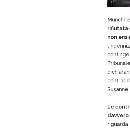
Münchner
rifiutat
non era 
l’indenni
contingen
Tribunal
dichiara
contraddi
Susanne 
Le contr
davvero
riguarda 