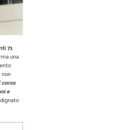
ti 71
erma una
mento
e non
l corso
oni e
indignato