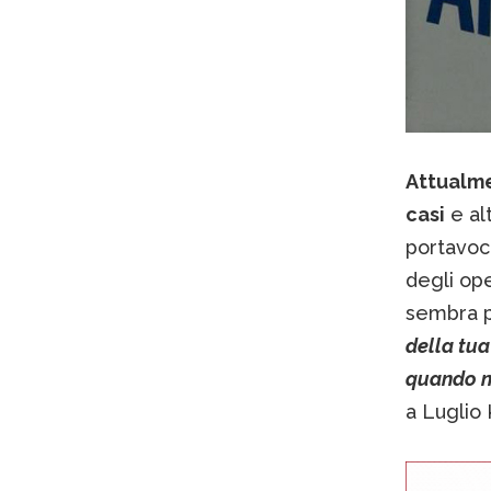
Attualme
casi
e alt
portavoce
degli ope
sembra pl
della tua 
quando n
a Luglio 