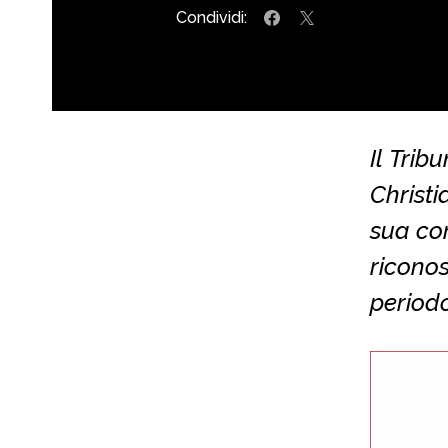
Condividi:
Il Trib
Christi
sua co
riconos
period