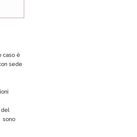
o caso è
 con sede
ioni
 del
, sono