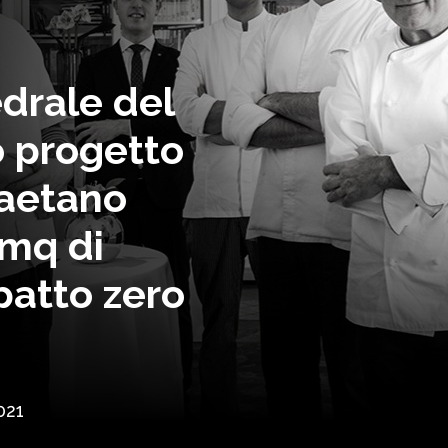
drale del
o progetto
Gaetano
 mq di
patto zero
021