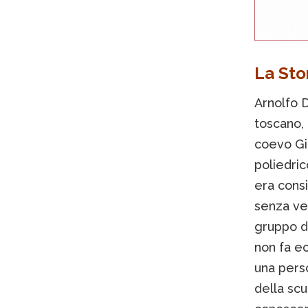
La Sto
Arnolfo D
toscano,
coevo Gio
poliedri
era consi
senza vez
gruppo di
non fa ec
una pers
della scu