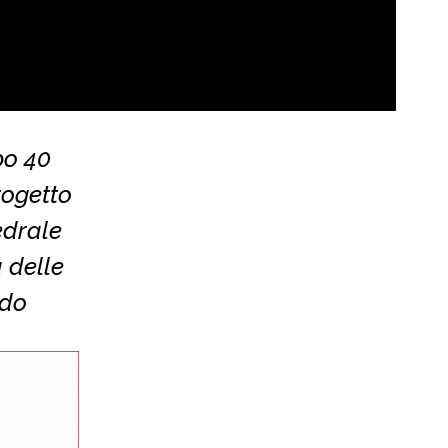
po 40
rogetto
edrale
 delle
ndo