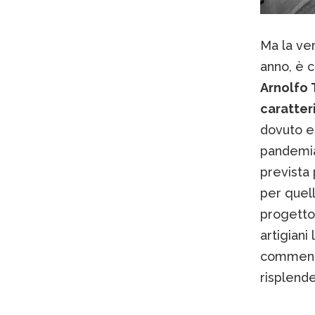
Ma la ve
anno, è c
Arnolfo T
caratter
dovuto e
pandemia,
prevista 
per quell
progetto
artigiani 
commenta
risplende