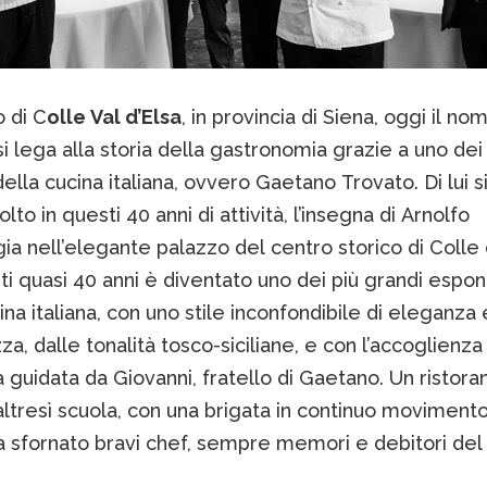
o di C
olle Val d’Elsa
, in provincia di Siena, oggi il no
i lega alla storia della gastronomia grazie a uno dei
ella cucina italiana, ovvero Gaetano Trovato. Di lui si
lto in questi 40 anni di attività, l’insegna di Arnolfo
 nell’elegante palazzo del centro storico di Colle 
ti quasi 40 anni è diventato uno dei più grandi espon
ina italiana, con uno stile inconfondibile di eleganza 
zza, dalle tonalità tosco-siciliane, e con l’accoglienz
a guidata da Giovanni, fratello di Gaetano. Un ristora
altresì scuola, con una brigata in continuo moviment
 sfornato bravi chef, sempre memori e debitori de