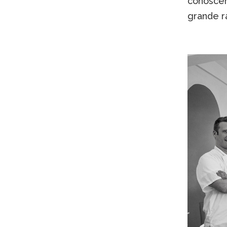
conoscere
grande ra