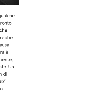
qualche
pronto.
 che
avrebbe
causa
ura è
emente,
sto. Un
m di
to”
fo