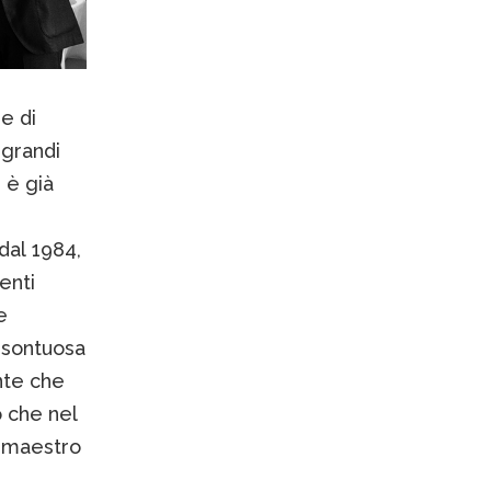
me di
 grandi
 è già
dal 1984,
enti
e
a sontuosa
nte che
o che nel
l maestro