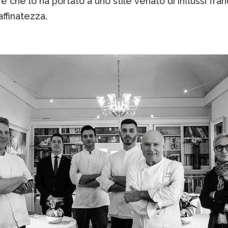
 che lo ha portato a uno stile venato di influssi fran
ffinatezza.