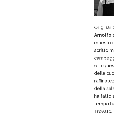
Originari
Arnolfo
s
maestri d
scritto mo
campeggia
e in ques
della cuc
raffinate
della sal
ha fatto 
tempo ha
Trovato.