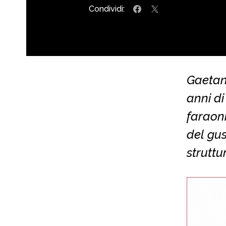
Condividi:
Gaetan
anni di
faraoni
del gus
struttu