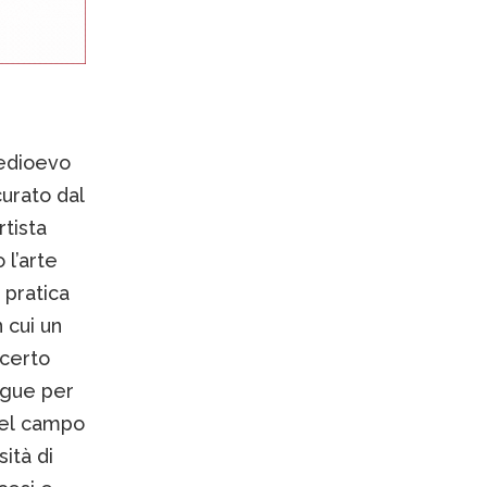
Medioevo
urato dal
rtista
l’arte
 pratica
 cui un
 certo
ingue per
nel campo
sità di