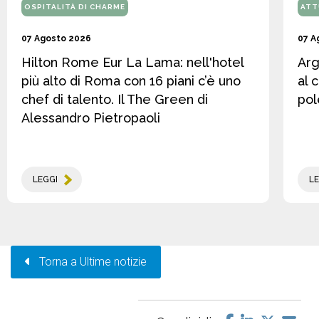
OSPITALITÀ DI CHARME
ATT
07 Agosto 2026
07 A
Hilton Rome Eur La Lama: nell'hotel
Arg
più alto di Roma con 16 piani c’è uno
al 
chef di talento. Il The Green di
pol
Alessandro Pietropaoli
LEGGI
LE
Torna a Ultime notizie