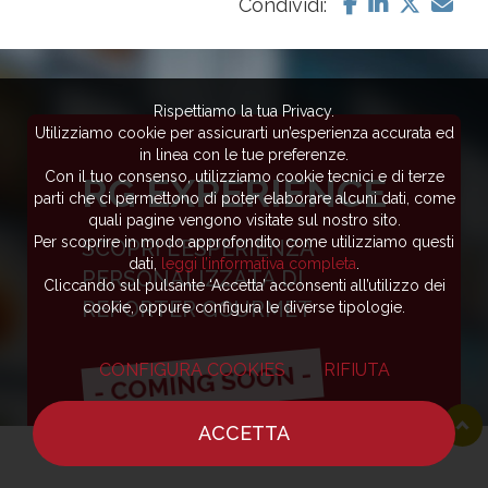
Condividi:
Rispettiamo la tua Privacy.
Utilizziamo cookie per assicurarti un’esperienza accurata ed
in linea con le tue preferenze.
Con il tuo consenso, utilizziamo cookie tecnici e di terze
RG EXPERIENCE
parti che ci permettono di poter elaborare alcuni dati, come
quali pagine vengono visitate sul nostro sito.
Per scoprire in modo approfondito come utilizziamo questi
SCOPRI L’ESPERIENZA
dati,
leggi l’informativa completa
.
PERSONALIZZATA DI
Cliccando sul pulsante ‘Accetta’ acconsenti all’utilizzo dei
REPORTER GOURMET
cookie, oppure configura le diverse tipologie.
- COMING SOON -
CONFIGURA COOKIES
RIFIUTA
ACCETTA
HOME
NOTIZIE
CHEF
DOVE MANGIARE