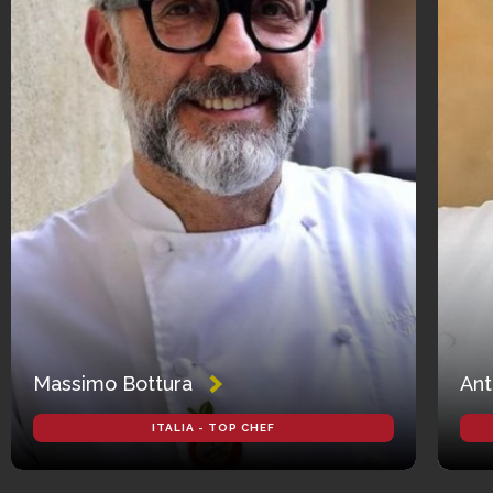
Massimo Bottura
Ant
ITALIA - TOP CHEF