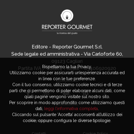
Editore - Reporter Gourmet S.r.l.
Sede legale ed amministrativa - Via Carloforte 60,
09123 Cagliari
Rispettiamo la tua Privacy.
Partita IVA / Codice Fiscale - 03406920920
Utilizziamo cookie per assicurarti un’esperienza accurata ed
in linea con le tue preferenze.
Con il tuo consenso, utilizziamo cookie tecnici e di terze
parti che ci permettono di poter elaborare alcuni dati, come
quali pagine vengono visitate sul nostro sito.
Per scoprire in modo approfondito come utilizziamo questi
dati,
leggi l’informativa completa
.
Cliccando sul pulsante ‘Accetta’ acconsenti all’utilizzo dei
cookie, oppure configura le diverse tipologie.
Advertising
Privacy Policy
Contatti
Cookie Policy