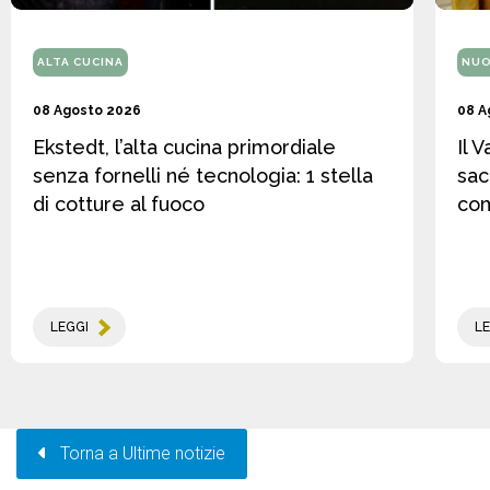
ALTA CUCINA
NUO
08 Agosto 2026
08 A
Ekstedt, l’alta cucina primordiale
Il 
senza fornelli né tecnologia: 1 stella
sac
di cotture al fuoco
co
LEGGI
LE
Torna a Ultime notizie