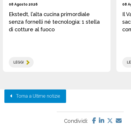
08 Agosto 2026
08 A
Ekstedt, l’alta cucina primordiale
Il 
senza fornelli né tecnologia: 1 stella
sac
di cotture al fuoco
co
LEGGI
LE
Torna a Ultime notizie
Condividi: