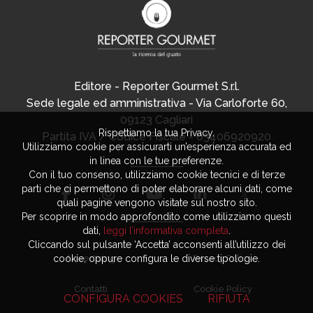
Editore - Reporter Gourmet S.r.l.
Sede legale ed amministrativa - Via Carloforte 60,
09123 Cagliari
Rispettiamo la tua Privacy.
Partita IVA / Codice Fiscale - 03406920920
Utilizziamo cookie per assicurarti un’esperienza accurata ed
in linea con le tue preferenze.
Con il tuo consenso, utilizziamo cookie tecnici e di terze
parti che ci permettono di poter elaborare alcuni dati, come
quali pagine vengono visitate sul nostro sito.
Per scoprire in modo approfondito come utilizziamo questi
dati,
leggi l’informativa completa
.
Cliccando sul pulsante ‘Accetta’ acconsenti all’utilizzo dei
cookie, oppure configura le diverse tipologie.
Advertising
Privacy Policy
Contatti
Cookie Policy
CONFIGURA COOKIES
RIFIUTA