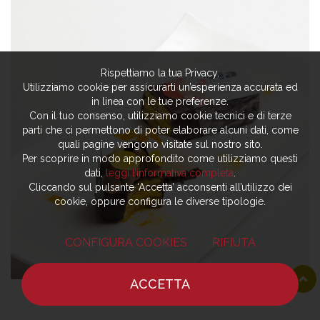
Rispettiamo la tua Privacy.
Utilizziamo cookie per assicurarti un’esperienza accurata ed
in linea con le tue preferenze.
Con il tuo consenso, utilizziamo cookie tecnici e di terze
parti che ci permettono di poter elaborare alcuni dati, come
quali pagine vengono visitate sul nostro sito.
Per scoprire in modo approfondito come utilizziamo questi
dati,
leggi l’informativa completa
.
Cliccando sul pulsante ‘Accetta’ acconsenti all’utilizzo dei
cookie, oppure configura le diverse tipologie.
CONFIGURA COOKIES
RIFIUTA
ACCETTA
HOME
NOTIZIE
CHEF
DOVE MANGIARE