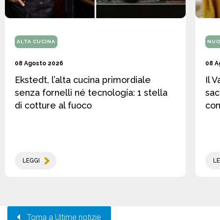
ALTA CUCINA
NUO
08 Agosto 2026
08 A
Ekstedt, l’alta cucina primordiale
Il 
senza fornelli né tecnologia: 1 stella
sac
di cotture al fuoco
co
LEGGI
LE
Torna a Ultime notizie