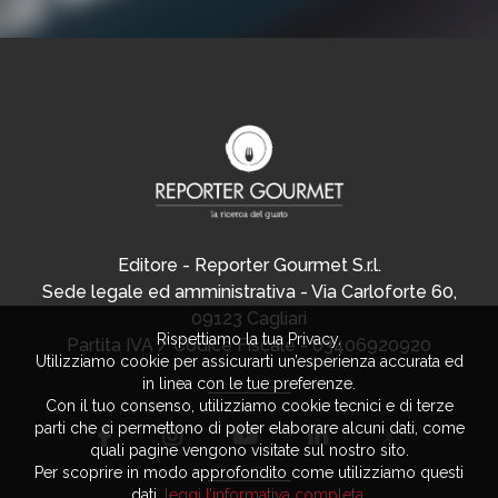
Editore - Reporter Gourmet S.r.l.
Sede legale ed amministrativa - Via Carloforte 60,
09123 Cagliari
Rispettiamo la tua Privacy.
Partita IVA / Codice Fiscale - 03406920920
Utilizziamo cookie per assicurarti un’esperienza accurata ed
in linea con le tue preferenze.
Con il tuo consenso, utilizziamo cookie tecnici e di terze
parti che ci permettono di poter elaborare alcuni dati, come
quali pagine vengono visitate sul nostro sito.
Per scoprire in modo approfondito come utilizziamo questi
dati,
leggi l’informativa completa
.