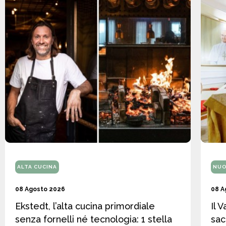
ALTA CUCINA
NUO
08 Agosto 2026
08 A
Ekstedt, l’alta cucina primordiale
Il 
senza fornelli né tecnologia: 1 stella
sac