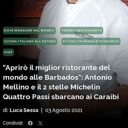
DOVE MANGIARE NEL MONDO
TRENDY RESTAURANTS
CUCINA ITALIANA ALL'ESTERO
ATTUALITÀ ENOGASTRONOMICA
CHEF
“Aprirò il miglior ristorante del
mondo alle Barbados”: Antonio
Mellino e il 2 stelle Michelin
Quattro Passi sbarcano ai Caraibi
di:
Luca Sessa
|
03 Agosto 2021
Condividi: