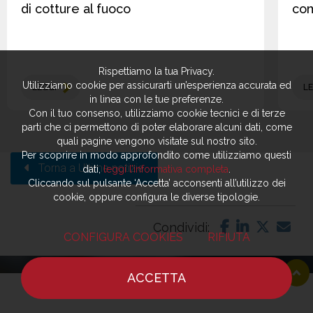
di cotture al fuoco
co
Rispettiamo la tua Privacy.
Utilizziamo cookie per assicurarti un’esperienza accurata ed
LEGGI
LE
in linea con le tue preferenze.
Con il tuo consenso, utilizziamo cookie tecnici e di terze
parti che ci permettono di poter elaborare alcuni dati, come
quali pagine vengono visitate sul nostro sito.
Per scoprire in modo approfondito come utilizziamo questi
Torna a Ultime notizie
dati,
leggi l’informativa completa
.
Cliccando sul pulsante ‘Accetta’ acconsenti all’utilizzo dei
cookie, oppure configura le diverse tipologie.
Condividi:
CONFIGURA COOKIES
RIFIUTA
ACCETTA
HOME
NOTIZIE
CHEF
DOVE MANGIARE