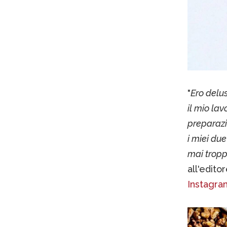
"
Ero delus
il mio la
preparazi
i miei du
mai tropp
all'edito
Instagra