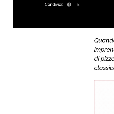
Condividi:
Quando 
imprend
di pizz
classic