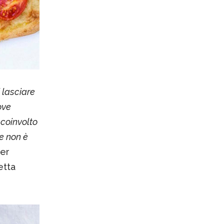
 lasciare
ove
 coinvolto
he non è
ker
etta