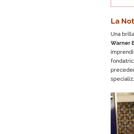
La Not
Una bril
Warner 
imprendit
fondatri
precedent
specializ