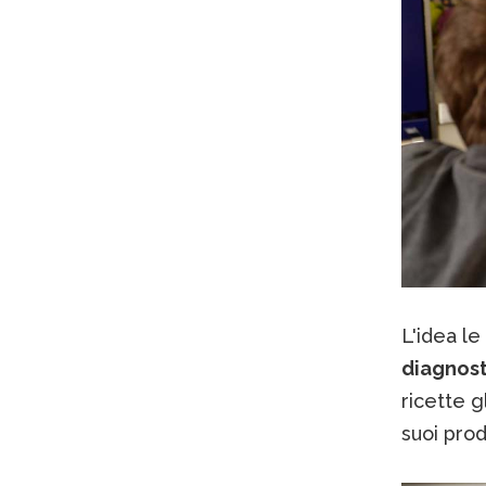
L'idea l
diagnost
ricette g
suoi pro