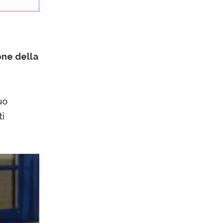
one della
uo
i