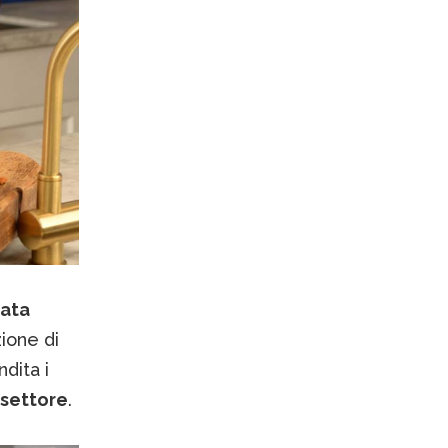
tata
zione di
dita i
 settore
.