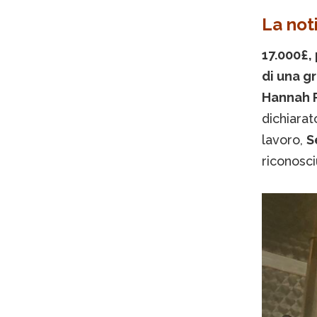
La noti
17.000£, 
di una g
Hannah 
dichiarat
lavoro,
S
riconosci