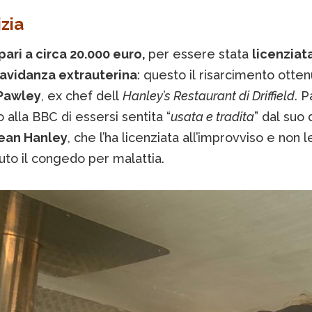
zia
pari a circa 20.000 euro,
per essere stata
licenziat
ravidanza extrauterina
: questo il risarcimento otte
Pawley
, ex chef dell
Hanley’s Restaurant di Driffield
. 
o alla BBC di essersi sentita “
usata e tradita
” dal suo 
ean Hanley
, che l’ha licenziata all’improvviso e non l
uto il congedo per malattia.