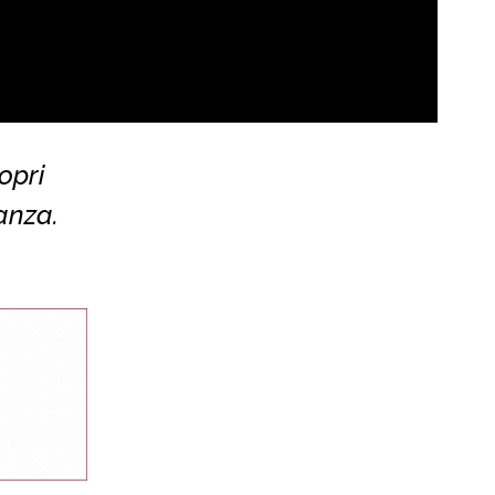
opri
anza.