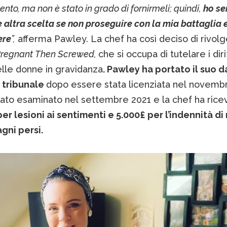
ento, ma non è stato in grado di fornirmeli; quindi,
ho se
 altra scelta se non proseguire con la mia battaglia 
ere
”,
afferma Pawley. La chef ha così deciso di rivolg
regnant Then Screwed,
che si occupa di tutelare i dirit
elle donne in gravidanza
. Pawley ha portato il suo d
n tribunale
dopo essere stata licenziata nel novembre
tato esaminato nel settembre 2021 e la chef ha rice
er lesioni ai sentimenti e 5.000£ per l’indennità di
gni persi.