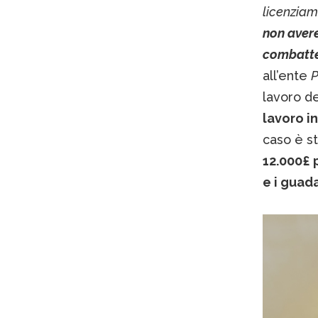
licenziam
non avere
combatt
all’ente
P
lavoro d
lavoro i
caso è s
12.000£ p
e i guada