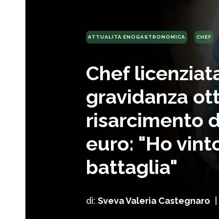
ATTUALITÀ ENOGASTRONOMICA
CHEF
Chef licenziat
gravidanza ot
risarcimento d
euro: "Ho vint
battaglia"
di:
Sveva Valeria Castegnaro
|