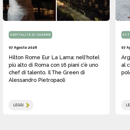
OSPITALITÀ DI CHARME
ATT
07 Agosto 2026
07 A
Hilton Rome Eur La Lama: nell'hotel
Arg
più alto di Roma con 16 piani c’è uno
al 
chef di talento. Il The Green di
pol
Alessandro Pietropaoli
LEGGI
LE