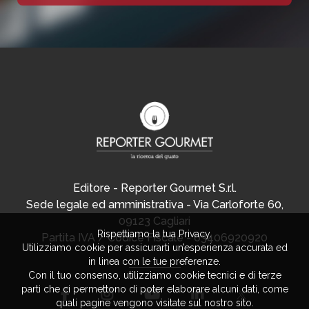
Editore - Reporter Gourmet S.r.l.
Sede legale ed amministrativa - Via Carloforte 60,
09123 Cagliari
Rispettiamo la tua Privacy.
Partita IVA / Codice Fiscale - 03406920920
Utilizziamo cookie per assicurarti un’esperienza accurata ed
in linea con le tue preferenze.
Con il tuo consenso, utilizziamo cookie tecnici e di terze
parti che ci permettono di poter elaborare alcuni dati, come
quali pagine vengono visitate sul nostro sito.