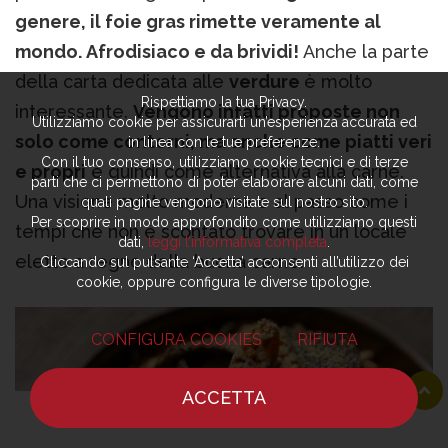
genere, il foie gras rimette veramente al
mondo. Afrodisiaco e da brividi!
Anche la parte
della carta dedicata alle
verdure
è molto
Rispettiamo la tua Privacy.
interessante.
Vengono infatti proposte non
Utilizziamo cookie per assicurarti un’esperienza accurata ed
solo come contorni, ma anche come piatti veri
in linea con le tue preferenze.
Con il tuo consenso, utilizziamo cookie tecnici e di terze
e propri
e quindi come alternativa alla carne.
parti che ci permettono di poter elaborare alcuni dati, come
Una visione molto moderna e al passo come i
quali pagine vengono visitate sul nostro sito.
Per scoprire in modo approfondito come utilizziamo questi
tempi che non è scontato trovare in un locale
dati,
leggi l’informativa completa
.
eletto a regno della buona carne.
Cliccando sul pulsante ‘Accetta’ acconsenti all’utilizzo dei
cookie, oppure configura le diverse tipologie.
CONFIGURA COOKIES
RIFIUTA
ACCETTA
HOME
NOTIZIE
CHEF
DOVE MANGIARE