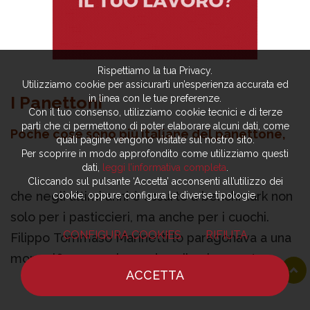
Rispettiamo la tua Privacy.
Utilizziamo cookie per assicurarti un’esperienza accurata ed
I Panettoni
in linea con le tue preferenze.
Con il tuo consenso, utilizziamo cookie tecnici e di terze
parti che ci permettono di poter elaborare alcuni dati, come
Poche cose sono più italiane del panettone,
quali pagine vengono visitate sul nostro sito.
Per scoprire in modo approfondito come utilizziamo questi
dati,
leggi l’informativa completa
.
Cliccando sul pulsante ‘Accetta’ acconsenti all’utilizzo dei
che negli ultimi anni è assurto a benchmark non
cookie, oppure configura le diverse tipologie.
solo per i pasticcieri, ma anche per i cuochi.
CONFIGURA COOKIES
RIFIUTA
Filippo Tommaso Marinetti lo paragonava a una
mongolfiera su cui prendere il volo, mentre
ACCETTA
sognava con il cuoco futurista Garavelli di
HOME
NOTIZIE
CHEF
DOVE MANGIARE
produrne uno gigantesco, simbolo di Milano,