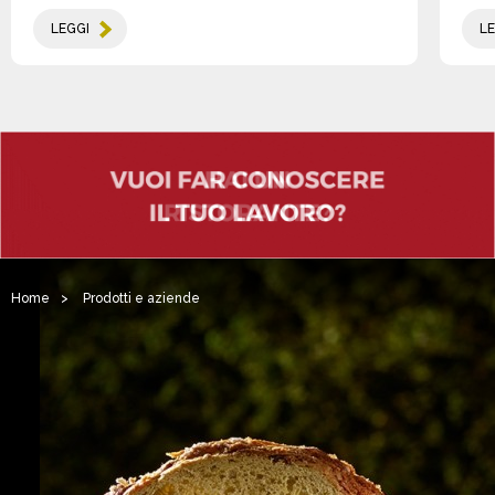
LEGGI
LE
Home
>
Prodotti e aziende