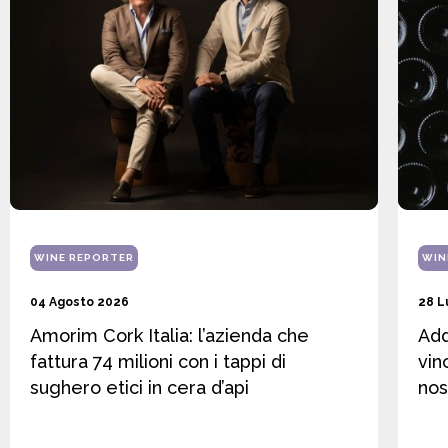
WINE REPORTER
WIN
04 Agosto 2026
28 L
Amorim Cork Italia: l’azienda che
Add
fattura 74 milioni con i tappi di
vin
sughero etici in cera d’api
nos