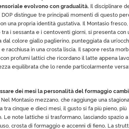
sensoriale evolvono con gradualità.
Il disciplinare d
 DOP distingue tre principali momenti di questo per
n una propria identità gustativa. Il Montasio fresco,
tra i sessanta e i centoventi giorni, si presenta con
dal colore giallo paglierino, punteggiata da un’occh
e racchiusa in una crosta liscia. Il sapore resta morb
 con profumi lattici che ricordano il latte appena lav
ezza equilibrata che lo rende particolarmente versat
assare dei mesi la personalità del formaggio camb
. Nel Montasio mezzano, che raggiunge una stagiona
tra cinque e dieci mesi, il gusto si fa più pieno, più
o. Le note lattiche si trasformano, lasciando spazio a
fuso, crosta di formaggio e accenni di fieno. La strut