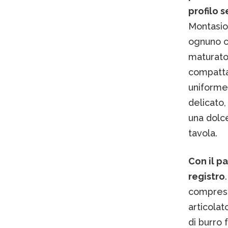
profilo 
Montasio
ognuno co
maturato 
compatta 
uniforme 
delicato,
una dolc
tavola.
Con il p
registro
compresa 
articolat
di burro 