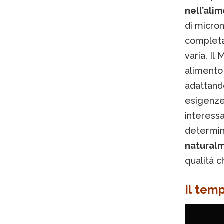
nell’ali
di micron
completa,
varia. Il
alimento 
adattando
esigenze 
interess
determina
naturalm
qualità c
Il tem