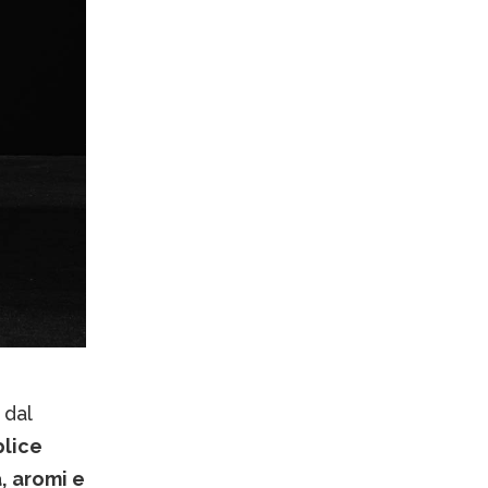
 dal
plice
, aromi e