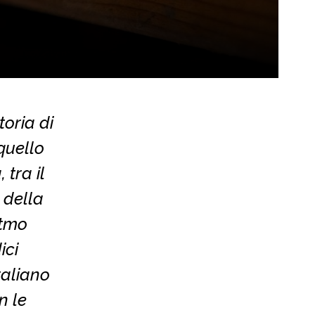
oria di
quello
 tra il
 della
itmo
ici
taliano
n le