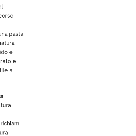
el
corso,
 una pasta
iatura
ido e
orato e
ile a
ia
tura
 richiami
tura