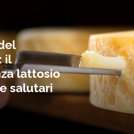
del
il
za lattosio
 e salutari