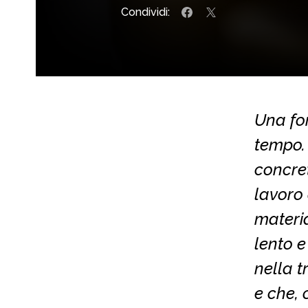
Condividi:
Una fo
tempo. 
concret
lavoro 
materi
lento e
nella t
e che, 