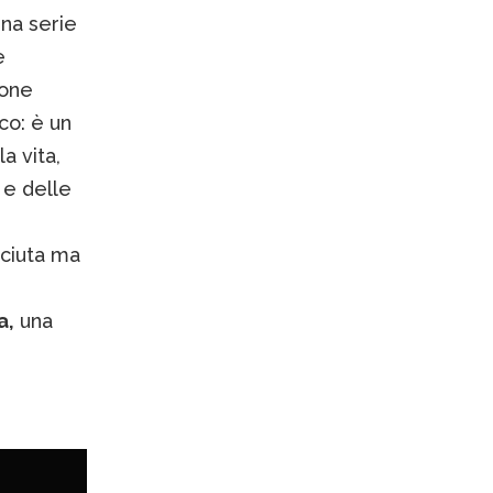
una serie
e
ione
co: è un
a vita,
 e delle
sciuta ma
a,
una