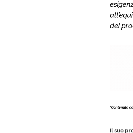
esigen
all’equ
dei pro
*Contenuto co
Il suo pr