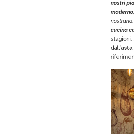
nostri pi
moderno, 
nostrana,
cucina c
stagioni,
dall’
asta 
riferime