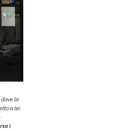
 dove la
tto a lei.
–
rso i