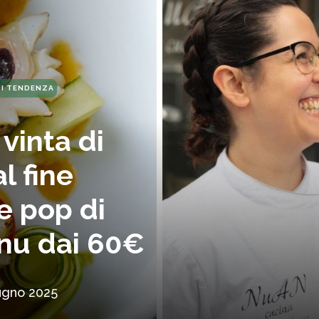
DI TENDENZA
 vinta di
l fine
le pop di
nu dai 60€
ugno 2025