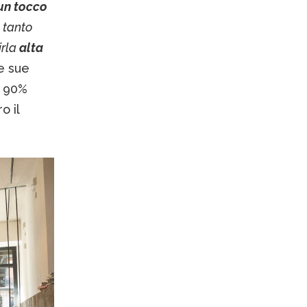
 un tocco
 tanto
irla
alta
e sue
l 90%
o il