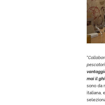
“
Collabor
pescatori
vantaggio
mai il gh
sono da m
italiana,
selezionat