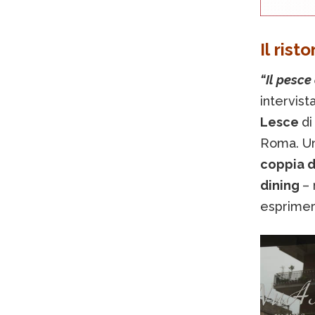
Il rist
“Il pesce
intervist
Lesce
d
Roma. Un’
coppia d
dining
– 
esprimere