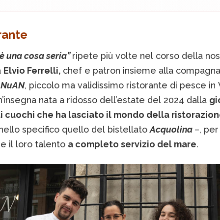
orante
 è una cosa seria”
ripete più volte nel corso della nos
a
Elvio Ferrelli,
chef e patron insieme alla compagn
i
NuAN
, piccolo ma validissimo ristorante di pesce in V
insegna nata a ridosso dell’estate del 2024 dalla
gi
i cuochi che ha lasciato il mondo della ristorazion
nello specifico quello del bistellato
Acquolina
–, per
 il loro talento
a completo servizio del mare
.