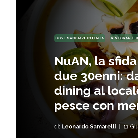
DOVE MANGIARE IN ITALIA
RISTORANTI 
NuAN, la sfida
due 30enni: da
dining al loca
pesce con me
di:
Leonardo Samarelli
|
11 Gi