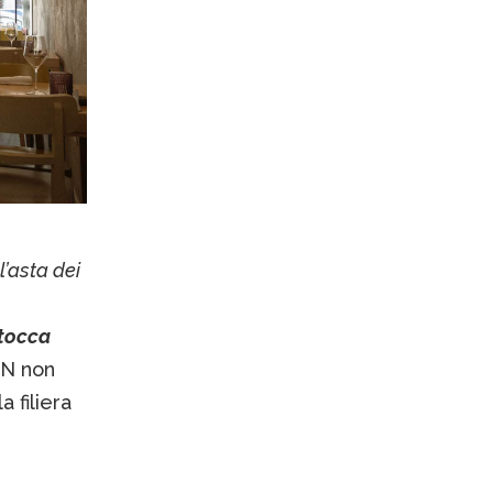
’asta dei
 tocca
AN non
a filiera