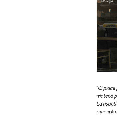
“Ci piace
materia pr
La rispet
racconta 