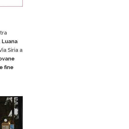
tra
a
Luana
ia Siria a
ovane
e fine