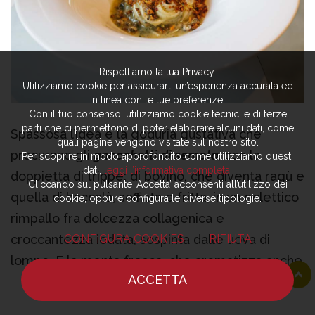
Rispettiamo la tua Privacy.
Utilizziamo cookie per assicurarti un’esperienza accurata ed
in linea con le tue preferenze.
Con il tuo consenso, utilizziamo cookie tecnici e di terze
parti che ci permettono di poter elaborare alcuni dati, come
Spassosa l’idea e la goduria gustativa che
quali pagine vengono visitate sul nostro sito.
procurano gli
gnocchetti di semola,
con la
Per scoprire in modo approfondito come utilizziamo questi
dati,
leggi l’informativa completa
.
doppietta di trippe: di bovino, che diventa ragù e
Cliccando sul pulsante ‘Accetta’ acconsenti all’utilizzo dei
quella di baccalà, soffiata e fritta, in un eclettico
cookie, oppure configura le diverse tipologie.
rimpallo fra dolcezza collagenica e
croccantezza iodata, sospinta dalle uova di
CONFIGURA COOKIES
RIFIUTA
lompo. E la menta fresca, che aromatizza anche
ACCETTA
l’olio, ad aspergere freschezza.
HOME
NOTIZIE
CHEF
DOVE MANGIARE