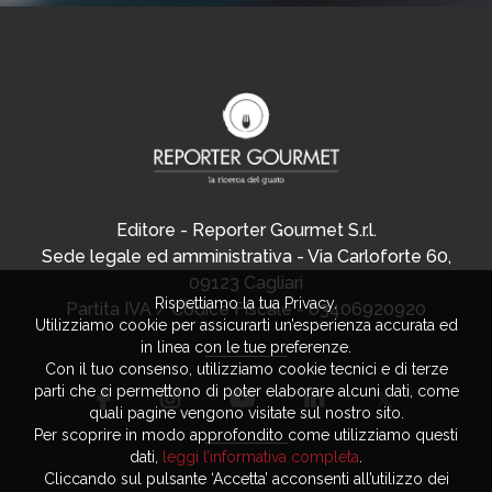
Editore - Reporter Gourmet S.r.l.
Sede legale ed amministrativa - Via Carloforte 60,
09123 Cagliari
Rispettiamo la tua Privacy.
Partita IVA / Codice Fiscale - 03406920920
Utilizziamo cookie per assicurarti un’esperienza accurata ed
in linea con le tue preferenze.
Con il tuo consenso, utilizziamo cookie tecnici e di terze
parti che ci permettono di poter elaborare alcuni dati, come
quali pagine vengono visitate sul nostro sito.
Per scoprire in modo approfondito come utilizziamo questi
dati,
leggi l’informativa completa
.
Cliccando sul pulsante ‘Accetta’ acconsenti all’utilizzo dei