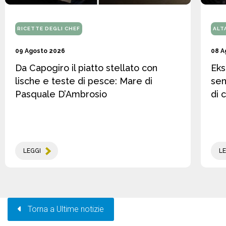
RICETTE DEGLI CHEF
ALT
09 Agosto 2026
08 A
Da Capogiro il piatto stellato con
Eks
lische e teste di pesce: Mare di
sen
Pasquale D’Ambrosio
di 
LEGGI
LE
Torna a Ultime notizie