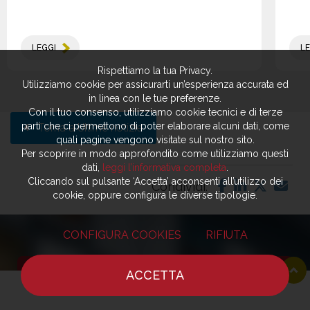
LEGGI
LE
Rispettiamo la tua Privacy.
Utilizziamo cookie per assicurarti un’esperienza accurata ed
in linea con le tue preferenze.
Con il tuo consenso, utilizziamo cookie tecnici e di terze
parti che ci permettono di poter elaborare alcuni dati, come
Torna a Ultime notizie
quali pagine vengono visitate sul nostro sito.
Per scoprire in modo approfondito come utilizziamo questi
dati,
leggi l’informativa completa
.
Cliccando sul pulsante ‘Accetta’ acconsenti all’utilizzo dei
Condividi:
cookie, oppure configura le diverse tipologie.
CONFIGURA COOKIES
RIFIUTA
ACCETTA
HOME
NOTIZIE
CHEF
DOVE MANGIARE
RG EXPERIENCE