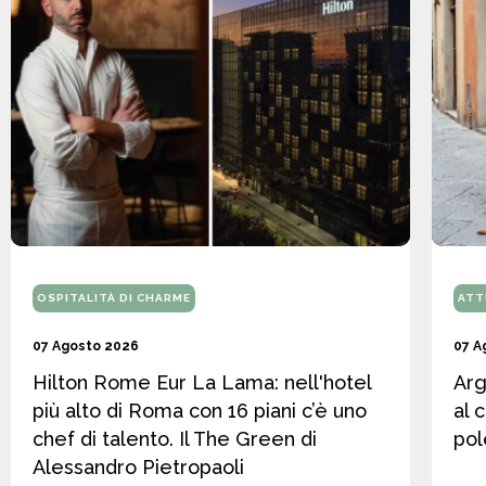
OSPITALITÀ DI CHARME
ATT
07 Agosto 2026
07 A
Hilton Rome Eur La Lama: nell'hotel
Arg
più alto di Roma con 16 piani c’è uno
al 
chef di talento. Il The Green di
pol
Alessandro Pietropaoli