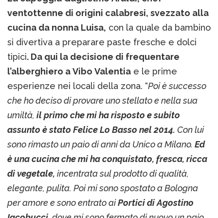
ventottenne di origini calabresi, svezzato alla
cucina da nonna Luisa,
con la quale da bambino
si divertiva a preparare paste fresche e dolci
tipici
. Da qui la decisione di frequentare
l’alberghiero a Vibo Valentia
e le prime
esperienze nei locali della zona. “
Poi è successo
che ho deciso di provare uno stellato e nella sua
umiltà,
il primo che mi ha risposto e subito
assunto è stato Felice Lo Basso nel 2014.
Con lui
sono rimasto un paio di anni da Unico a Milano.
Ed
è una cucina che mi ha conquistato, fresca, ricca
di vegetale,
incentrata sul prodotto di qualità,
elegante, pulita. Poi mi sono spostato a Bologna
per amore e sono entrato ai
Portici di Agostino
Iacobucci
, dove mi sono fermato di nuovo un paio