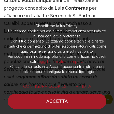
Ci sono voluti cinque anni
per realizzare il
progetto concepito da
Luis Contreras
per
affiancare in Italia Le Sereno di St Barth ai
Caraibi, appartenente come anch’esso ai
Rispettiamo la tua Privacy.
Leading Hotels of the World, e trasformare
Utilizziamo cookie per assicurarti un’esperienza accurata ed
in linea con le tue preferenze.
radicalmente la vecchia Villa Flora, hotel
Con il tuo consenso, utilizziamo cookie tecnici e di terze
dedicato alla celebrazione di eventi, tra
parti che ci permettono di poter elaborare alcuni dati, come
quali pagine vengono visitate sul nostro sito.
matrimoni, comunioni e cresime di tutta la
Per scoprire in modo approfondito come utilizziamo questi
popolazione del lago. “
L’ospite quando arriva al
dati,
leggi l’informativa completa
.
Cliccando sul pulsante ‘Accetta’ acconsenti all’utilizzo dei
Sereno viene accolto da una ragazza al welcome
cookie, oppure configura le diverse tipologie.
point:
vogliamo offrire da subito un senso di
calore
, non basta trovare il valletto che
CONFIGURA COOKIES
RIFIUTA
parcheggia l’auto e poi lo invita a entrare, serve una
persona che lo accompagni e spieghi l’albergo e
ACCETTA
tutti i suoi servizi in modo discreto. Dopo aver
HOME
NOTIZIE
CHEF
DOVE MANGIARE