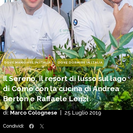
DOVE MANGIARE IN ITALIA
DOVE DORMIRE IN ITALIA
Il Sereno, il resort di lusso sul lago
di Como con la cucina di Andrea
Berton e Raffaele Lenzi
di:
Marco Colognese
|
25 Luglio 2019
Condividi: