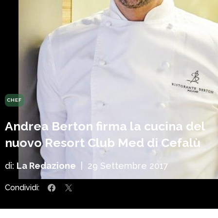
CHEF
Andrea Berton firma la cucina del
nuovo Resort Club Med di Cefalù
di:
La Redazione
|
29 Settembre 2017
Condividi: