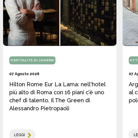
OSPITALITÀ DI CHARME
ATT
07 Agosto 2026
07 A
Hilton Rome Eur La Lama: nell'hotel
Arg
più alto di Roma con 16 piani c’è uno
al 
chef di talento. Il The Green di
pol
Alessandro Pietropaoli
LEGGI
LE