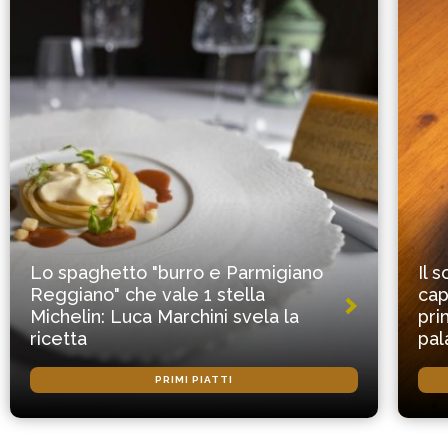
Lo spaghetto "burro e Parmigiano
Il 
Reggiano" che vale 1 stella
cap
Michelin: Luca Marchini svela la
pri
ricetta
pal
PRIMI PIATTI