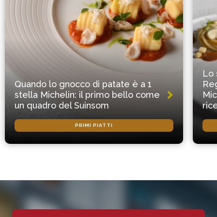
Lo 
Quando lo gnocco di patate è a 1
Reg
stella Michelin: il primo bello come
Mic
un quadro del Suinsom
ric
PRIMI PIATTI