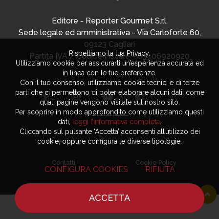
Editore - Reporter Gourmet S.r.l.
Sede legale ed amministrativa - Via Carloforte 60,
09123 Cagliari
Rispettiamo la tua Privacy.
Partita IVA / Codice Fiscale - 03406920920
Utilizziamo cookie per assicurarti un’esperienza accurata ed
in linea con le tue preferenze.
Con il tuo consenso, utilizziamo cookie tecnici e di terze
parti che ci permettono di poter elaborare alcuni dati, come
quali pagine vengono visitate sul nostro sito.
Per scoprire in modo approfondito come utilizziamo questi
dati,
leggi l’informativa completa
.
Cliccando sul pulsante ‘Accetta’ acconsenti all’utilizzo dei
Advertising
Privacy Policy
cookie, oppure configura le diverse tipologie.
Contatti
Cookie Policy
CONFIGURA COOKIES
RIFIUTA
ACCETTA
HOME
NOTIZIE
CHEF
DOVE MANGIARE