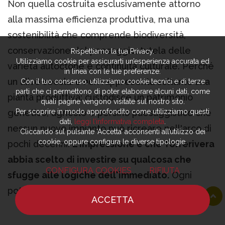
Non quella costruita esclusivamente attorno
alla massima efficienza produttiva, ma una
sostenibilità che comprende biodiversità,
conservazione del paesaggio, tutela delle
Rispettiamo la tua Privacy.
Utilizziamo cookie per assicurarti un’esperienza accurata ed
varietà autoctone e continuità culturale. Perché
in linea con le tue preferenze.
un ulivo secolare non rappresenta soltanto una
Con il tuo consenso, utilizziamo cookie tecnici e di terze
parti che ci permettono di poter elaborare alcuni dati, come
pianta produttiva: custodisce un patrimonio
quali pagine vengono visitate sul nostro sito.
genetico, agricolo e persino paesaggistico che
Per scoprire in modo approfondito come utilizziamo questi
dati,
leggi l’informativa completa
.
nessun nuovo impianto può ricreare nell'arco di
Cliccando sul pulsante ‘Accetta’ acconsenti all’utilizzo dei
cookie, oppure configura le diverse tipologie.
pochi decenni.
L'impressione è che Torrerivera
abbia scelto di investire su qualcosa che
CONFIGURA COOKIES
RIFIUTA
sfugge alle logiche dell'immediato.
Ogni
potatura, ogni intervento sul terreno, ogni
ACCETTA
raccolta diventano parte di un progetto che
HOME
NOTIZIE
CHEF
DOVE MANGIARE
guarda molto oltre il raccolto dell'anno. La