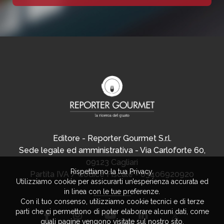
Editore - Reporter Gourmet S.r.l.
Sede legale ed amministrativa - Via Carloforte 60,
09123 Cagliari
Rispettiamo la tua Privacy.
Partita IVA / Codice Fiscale - 03406920920
Utilizziamo cookie per assicurarti un’esperienza accurata ed
in linea con le tue preferenze.
Con il tuo consenso, utilizziamo cookie tecnici e di terze
parti che ci permettono di poter elaborare alcuni dati, come
quali pagine vengono visitate sul nostro sito.