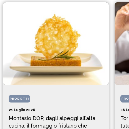
PRODOTTI
PRO
21 Luglio 2026
06 L
Montasio DOP, dagli alpeggi all’alta
Tor
cucina: il formaggio friulano che
tut