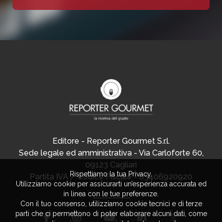
Editore - Reporter Gourmet S.r.l.
Sede legale ed amministrativa - Via Carloforte 60,
09123 Cagliari
Rispettiamo la tua Privacy.
Partita IVA / Codice Fiscale - 03406920920
Utilizziamo cookie per assicurarti un’esperienza accurata ed
in linea con le tue preferenze.
Con il tuo consenso, utilizziamo cookie tecnici e di terze
parti che ci permettono di poter elaborare alcuni dati, come