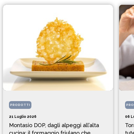
PRODOTTI
PRO
21 Luglio 2026
06 L
Montasio DOP, dagli alpeggi all’alta
Tor
cucina: il formaggio friulano che
tut