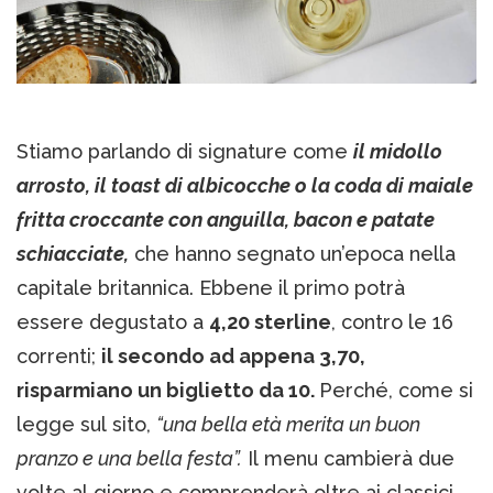
Stiamo parlando di signature come
il midollo
arrosto, il toast di albicocche o la coda di maiale
fritta croccante con anguilla, bacon e patate
schiacciate,
che hanno segnato un’epoca nella
capitale britannica. Ebbene il primo potrà
essere degustato a
4,20 sterline
, contro le 16
correnti;
il secondo ad appena 3,70,
risparmiano un biglietto da 10.
Perché, come si
legge sul sito,
“una bella età merita un buon
pranzo e una bella festa”.
Il menu cambierà due
volte al giorno e comprenderà oltre ai classici,