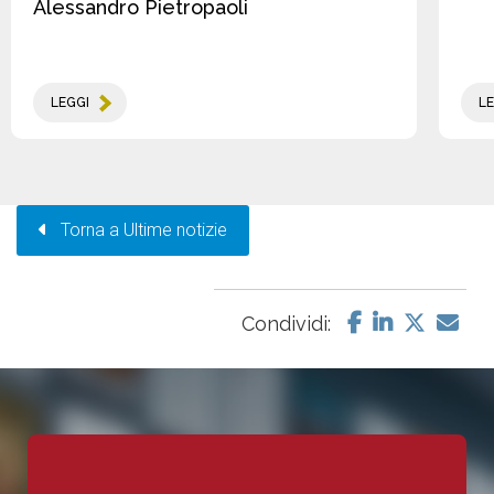
Alessandro Pietropaoli
LEGGI
LE
Torna a Ultime notizie
Condividi: