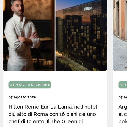
OSPITALITÀ DI CHARME
ATT
07 Agosto 2026
07 A
Hilton Rome Eur La Lama: nell'hotel
Arg
più alto di Roma con 16 piani c’è uno
al 
chef di talento. Il The Green di
pol