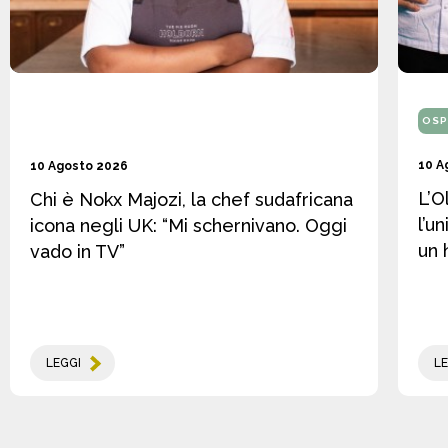
OSP
10 A
10 Agosto 2026
L’O
Chi è Nokx Majozi, la chef sudafricana
l’u
icona negli UK: “Mi schernivano. Oggi
un 
vado in TV”
LEGGI
LE