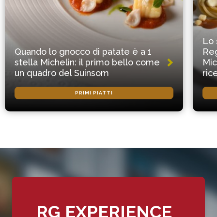
Lo 
Quando lo gnocco di patate è a 1
Reg
stella Michelin: il primo bello come
Mic
un quadro del Suinsom
ric
PRIMI PIATTI
RG EXPERIENCE