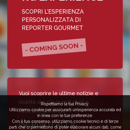
SCOPRI L’ESPERIENZA
PERSONALIZZATA DI
REPORTER GOURMET
- COMING SOON -
Vuoi scoprire le ultime notizie e
ricette dei più grandi chef e
Rispettiamo la tua Privacy.
Utilizziamo cookie per assicurarti un’esperienza accurata ed
ristoranti al mondo?
in linea con le tue preferenze.
Con il tuo consenso, utilizziamo cookie tecnici e di terze
ISCRIVITI ALLA
parti che ci permettono di poter elaborare alcuni dati, come