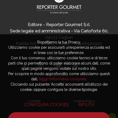
Editore - Reporter Gourmet S.r.l.
Sede legale ed amministrativa - Via Carloforte 60,
09123 Cagliari
Rispettiamo la tua Privacy.
Partita IVA / Codice Fiscale - 03406920920
Utilizziamo cookie per assicurarti un’esperienza accurata ed
in linea con le tue preferenze.
Con il tuo consenso, utilizziamo cookie tecnici e di terze
parti che ci permettono di poter elaborare alcuni dati, come
quali pagine vengono visitate sul nostro sito.
Per scoprire in modo approfondito come utilizziamo questi
dati,
leggi l’informativa completa
.
Cliccando sul pulsante ‘Accetta’ acconsenti all’utilizzo dei
cookie, oppure configura le diverse tipologie.
Advertising
Privacy Policy
Contatti
Cookie Policy
CONFIGURA COOKIES
RIFIUTA