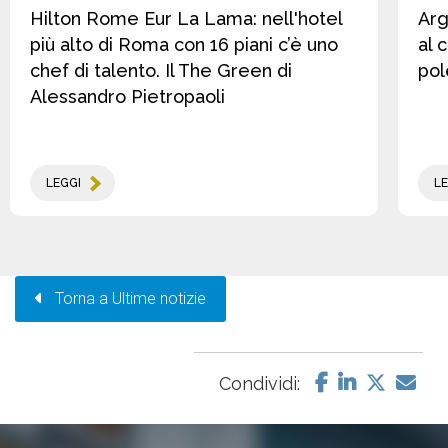
Hilton Rome Eur La Lama: nell'hotel
Arg
più alto di Roma con 16 piani c’è uno
al 
chef di talento. Il The Green di
pol
Alessandro Pietropaoli
LEGGI
LE
Torna a Ultime notizie
Condividi: