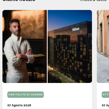
OSPITALITÀ DI CHARME
ATT
07 Agosto 2026
07 A