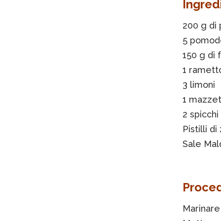
Ingred
200 g di 
5 pomodo
150 g di
1 rametto
3 limoni
1 mazzett
2 spicchi
Pistilli d
Sale Mal
Proce
Marinare 