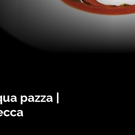
qua pazza |
ecca