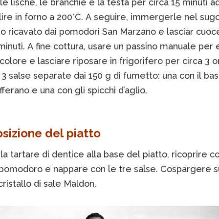
e lische, le branchie e la testa per circa 15 minuti a
ire in forno a 200°C. A seguire, immergerle nel sugo
 ricavato dai pomodori San Marzano e lasciar cuoc
minuti. A fine cottura, usare un passino manuale per 
colore e lasciare riposare in frigorifero per circa 3 o
3 salse separate dai 150 g di fumetto: una con il basi
fferano e una con gli spicchi d’aglio.
izione del piatto
la tartare di dentice alla base del piatto, ricoprire co
 pomodoro e nappare con le tre salse. Cospargere su
ristallo di sale Maldon.