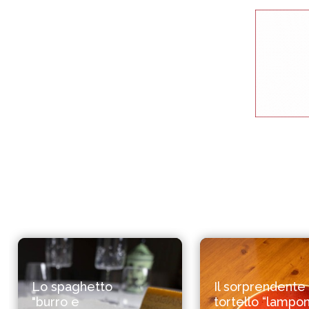
Lo spaghetto
Il sorprendente
"burro e
tortello “lampon