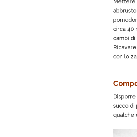
Mettere l
abbrustol
pomodoro
circa 40 
cambi di 
Ricavare 
con lo za
Compos
Disporre 
succo di
qualche c