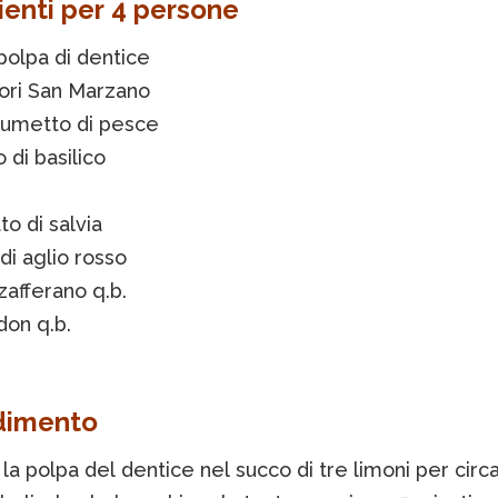
ienti per 4 persone
polpa di dentice
ri San Marzano
 fumetto di pesce
 di basilico
o di salvia
 di aglio rosso
i zafferano q.b.
don q.b.
dimento
la polpa del dentice nel succo di tre limoni per circa