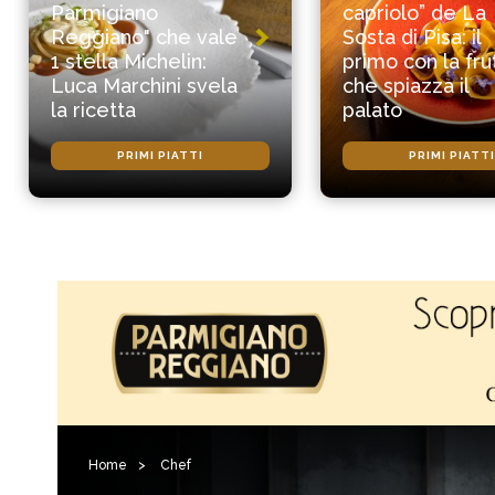
Parmigiano
capriolo” de La
Reggiano" che vale
Sosta di Pisa: il
1 stella Michelin:
primo con la fru
Luca Marchini svela
che spiazza il
la ricetta
palato
PRIMI PIATTI
PRIMI PIATTI
Home
>
Chef