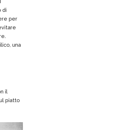
d
 di
ere per
evitare
re.
lico, una
n il
l piatto