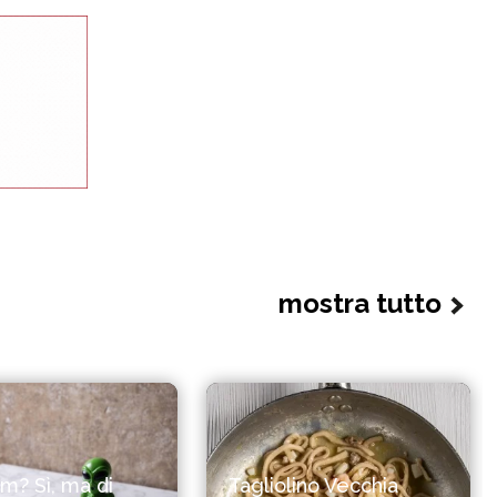
mostra tutto
? Sì, ma di
Tagliolino Vecchia