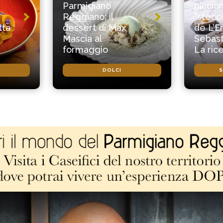
Parmigiano
piccion
Reggiano: il
“stecc
tta
dessert di Max
de L’E
Mascia al
Sebast
formaggio
La ric
DOLCI
S