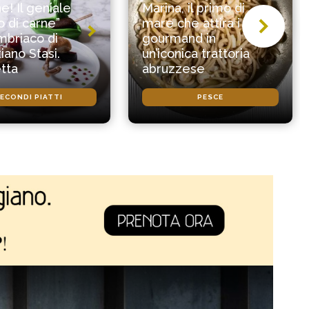
e! Il geniale
Marina, il primo di
o di carne”
mare che attira i
mbriaco di
gourmand in
iano Stasi.
un’iconica trattoria
etta
abruzzese
ECONDI PIATTI
PESCE