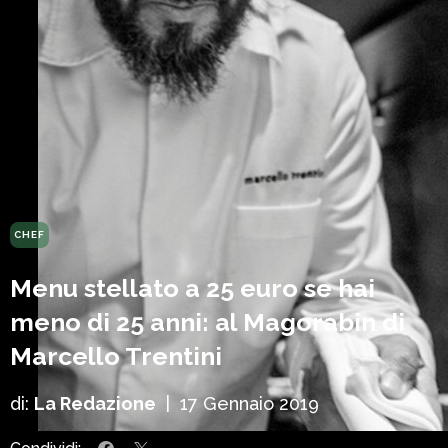
CHEF
Menu stellato a 25 euro se hai
meno di 25 anni: al Magorabin di
Marcello Trentini
di:
La Redazione
|
17 Gennaio 2019