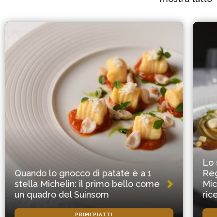
Lo 
Quando lo gnocco di patate è a 1
Reg
stella Michelin: il primo bello come
Mic
un quadro del Suinsom
ric
PRIMI PIATTI