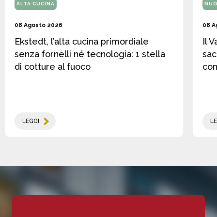
ALTA CUCINA
NUO
08 Agosto 2026
08 A
Ekstedt, l’alta cucina primordiale
Il 
senza fornelli né tecnologia: 1 stella
sac
di cotture al fuoco
co
LEGGI
LE