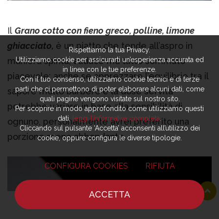
Il
Grano cotto con fieno greco, polline, limone
ghiacciato,
è un piatto che tende all’aspro in
Rispettiamo la tua Privacy.
Utilizziamo cookie per assicurarti un’esperienza accurata ed
maniera spinta, audace ma tutto sommato
in linea con le tue preferenze.
piacevole; anche se apprezzare l’equilibrio tra il
Con il tuo consenso, utilizziamo cookie tecnici e di terze
parti che ci permettono di poter elaborare alcuni dati, come
sapore molto burbero e la dose servita
quali pagine vengono visitate sul nostro sito.
potrebbe variare in base alla sensibilità di
Per scoprire in modo approfondito come utilizziamo questi
dati,
leggi l’informativa completa
.
ognuno, personalmente avrei preferito una
Cliccando sul pulsante ‘Accetta’ acconsenti all’utilizzo dei
porzione meno abbondante.
cookie, oppure configura le diverse tipologie.
CONFIGURA COOKIES
RIFIUTA
ACCETTA
HOME
NOTIZIE
CHEF
DOVE MANGIARE