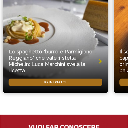
Lo spaghetto "burro e Parmigiano
Il 
Reggiano" che vale 1 stella
cap
Michelin: Luca Marchini svela la
pri
ricetta
pal
PRIMI PIATTI