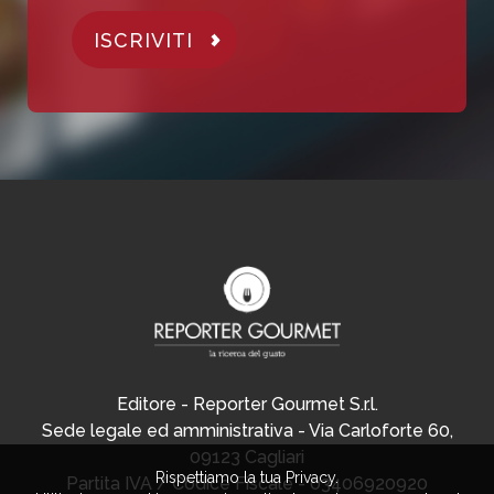
ISCRIVITI
Editore - Reporter Gourmet S.r.l.
Sede legale ed amministrativa - Via Carloforte 60,
09123 Cagliari
Rispettiamo la tua Privacy.
Partita IVA / Codice Fiscale - 03406920920