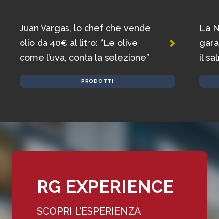
Juan Vargas, lo chef che vende
La N
olio da 40€ al litro: “Le olive
gara
come l’uva, conta la selezione”
il s
PRODOTTI
RG EXPERIENCE
SCOPRI L’ESPERIENZA