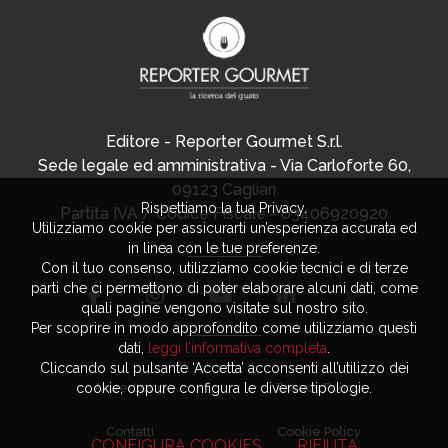
Editore - Reporter Gourmet S.r.l.
Sede legale ed amministrativa - Via Carloforte 60,
09123 Cagliari
Rispettiamo la tua Privacy.
Partita IVA / Codice Fiscale - 03406920920
Utilizziamo cookie per assicurarti un’esperienza accurata ed
in linea con le tue preferenze.
Con il tuo consenso, utilizziamo cookie tecnici e di terze
parti che ci permettono di poter elaborare alcuni dati, come
quali pagine vengono visitate sul nostro sito.
Per scoprire in modo approfondito come utilizziamo questi
dati,
leggi l’informativa completa
.
Cliccando sul pulsante ‘Accetta’ acconsenti all’utilizzo dei
cookie, oppure configura le diverse tipologie.
Advertising
Privacy Policy
Contatti
Cookie Policy
CONFIGURA COOKIES
RIFIUTA