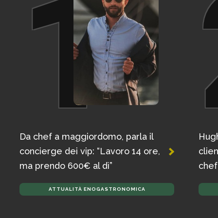
1
Da chef a maggiordomo, parla il
Hugh
concierge dei vip: “Lavoro 14 ore,
clie
ma prendo 600€ al dì”
chef
ATTUALITÀ ENOGASTRONOMICA