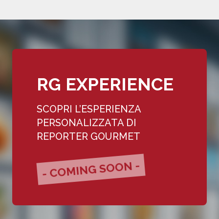
RG EXPERIENCE
SCOPRI L’ESPERIENZA
PERSONALIZZATA DI
REPORTER GOURMET
- COMING SOON -