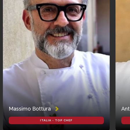
Massimo Bottura
Ant
ITALIA - TOP CHEF