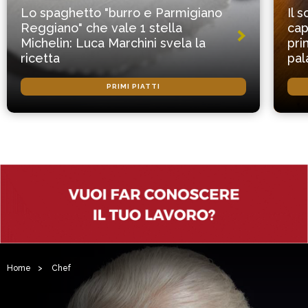
Lo spaghetto "burro e Parmigiano
Il 
Reggiano" che vale 1 stella
cap
Michelin: Luca Marchini svela la
pri
ricetta
pal
PRIMI PIATTI
Home
>
Chef