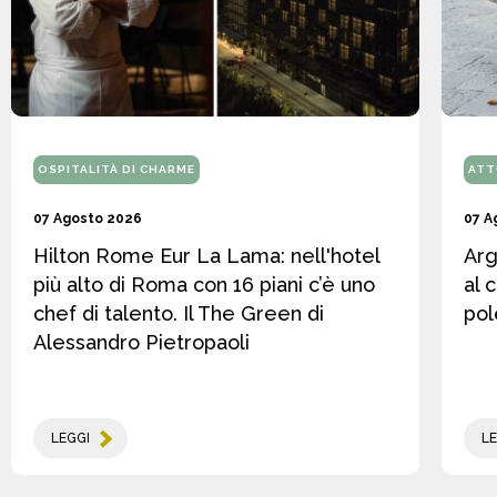
OSPITALITÀ DI CHARME
ATT
07 Agosto 2026
07 A
Hilton Rome Eur La Lama: nell'hotel
Arg
più alto di Roma con 16 piani c’è uno
al 
chef di talento. Il The Green di
pol
Alessandro Pietropaoli
LEGGI
LE