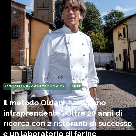
ATTUALITÀ ENOGASTRONOMICA
CHEF
Il metodo Oldani: “artigiano
intraprendente”. Oltre 20 anni di
ricerca con 2 ristoranti di successo
e un laboratorio di farine