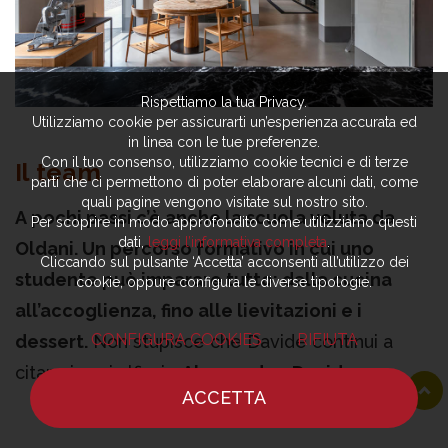
Rispettiamo la tua Privacy.
Utilizziamo cookie per assicurarti un’esperienza accurata ed
in linea con le tue preferenze.
Con il tuo consenso, utilizziamo cookie tecnici e di terze
Il team
parti che ci permettono di poter elaborare alcuni dati, come
quali pagine vengono visitate sul nostro sito.
A pochi passi c’è anche la scuola voluta da
Per scoprire in modo approfondito come utilizziamo questi
dati,
leggi l’informativa completa
.
Oldani. Un percorso formativo in cui uno
Cliccando sul pulsante ‘Accetta’ acconsenti all’utilizzo dei
studente può imparare tutto: dalla cucina
cookie, oppure configura le diverse tipologie.
all’accoglienza, fino alle lievitazioni e i
CONFIGURA COOKIES
RIFIUTA
dessert.
Non stupisce che Davide continui a
citare i suoi alfieri -
Alessandro, Davide,
ACCETTA
Manuele, Wladimiro, Riccardo e Filippo
- per
HOME
NOTIZIE
CHEF
DOVE MANGIARE
tutta la durata dell’intervista. Sembra davvero