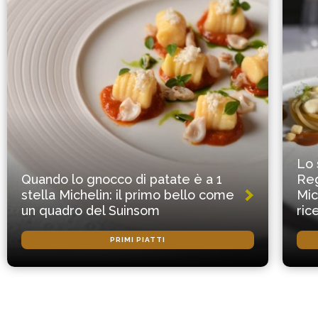
Lo 
Quando lo gnocco di patate è a 1
Reg
stella Michelin: il primo bello come
Mic
un quadro del Suinsom
ric
PRIMI PIATTI