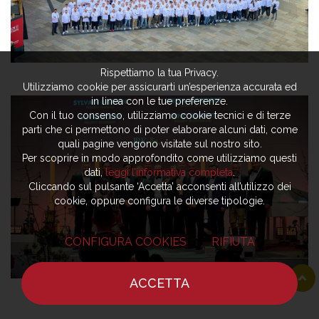
Rispettiamo la tua Privacy.
Utilizziamo cookie per assicurarti un’esperienza accurata ed
in linea con le tue preferenze.
Con il tuo consenso, utilizziamo cookie tecnici e di terze
parti che ci permettono di poter elaborare alcuni dati, come
quali pagine vengono visitate sul nostro sito.
Per scoprire in modo approfondito come utilizziamo questi
dati,
leggi l’informativa completa
.
Cliccando sul pulsante ‘Accetta’ acconsenti all’utilizzo dei
cookie, oppure configura le diverse tipologie.
CONFIGURA COOKIES
RIFIUTA
ACCETTA
HOME
NOTIZIE
CHEF
DOVE MANGIARE