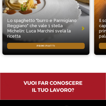
Lo spaghetto "burro e Parmigiano
Il 
Reggiano" che vale 1 stella
cap
Michelin: Luca Marchini svela la
pri
ricetta
pal
PRIMI PIATTI